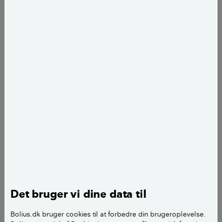
rette valg af afgrøder. Du skal dog så, gøde, vande og
høste, så helt vedligeholdelsesfri er en spiselig
have ikke.
Herunder kan du først se en grafik med fire generelle
trin til en nem køkkenhave. Under grafikken kan du
læse flere råd til en nem have. Lige fra hvilke
grøntsager og frugter du skal vælge til, hvordan du
nemmest plejer køkkenhaven.
LÆS OGSÅ:
Sådan planlægger du en
køkkenhave
Det bruger vi dine data til
Bolius.dk bruger cookies til at forbedre din brugeroplevelse.