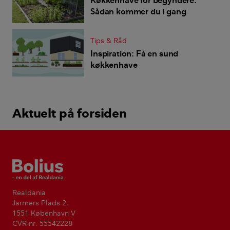
Sådan kommer du i gang
Tips & Råd
Inspiration: Få en sund
køkkenhave
Aktuelt på forsiden
Bolius
Realdania
Jarmers Plads 2,
1551 København V
CVR-nr. 55542228