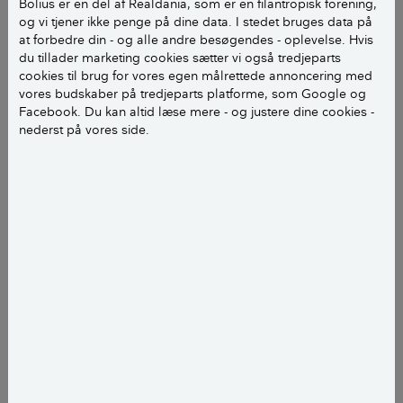
Bolius er en del af Realdania, som er en filantropisk forening,
og vi tjener ikke penge på dine data. I stedet bruges data på
at forbedre din - og alle andre besøgendes - oplevelse. Hvis
du tillader marketing cookies sætter vi også tredjeparts
cookies til brug for vores egen målrettede annoncering med
vores budskaber på tredjeparts platforme, som Google og
Facebook. Du kan altid læse mere - og justere dine cookies -
nederst på vores side.
SE HAVENS OPBYGNING OG AFGRØDER