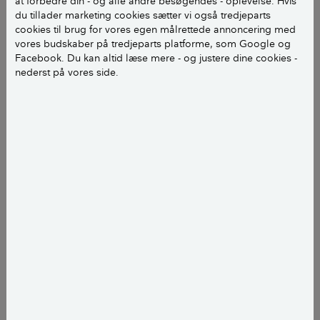
at forbedre din - og alle andre besøgendes - oplevelse. Hvis
du tillader marketing cookies sætter vi også tredjeparts
også blevet produceret som tynde skaller, der sættes
cookies til brug for vores egen målrettede annoncering med
på som dekoration og beskyttelse på fx rå
vores budskaber på tredjeparts platforme, som Google og
betonvægge.
Facebook. Du kan altid læse mere - og justere dine cookies -
nederst på vores side.
Stenene er også kendt som Synopal-sten efter det nu
nedlagte firma, som producerede en udgave af
kalksandsten.
LÆS OGSÅ:
Facader af mursten (tegl)