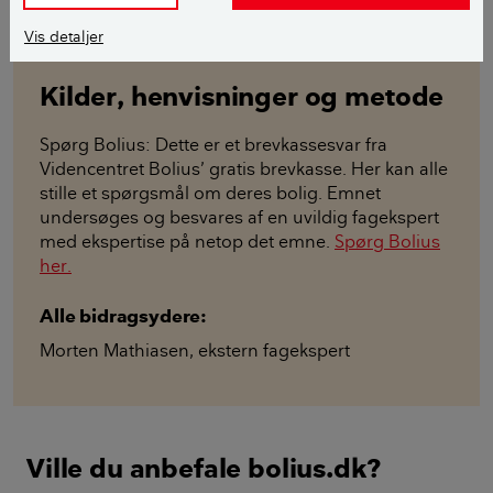
mkmbyg
Vis detaljer
Kilder, henvisninger og metode
Spørg Bolius: Dette er et brevkassesvar fra
Videncentret Bolius’ gratis brevkasse. Her kan alle
stille et spørgsmål om deres bolig. Emnet
undersøges og besvares af en uvildig fagekspert
med ekspertise på netop det emne.
Spørg Bolius
her.
Alle bidragsydere:
Morten Mathiasen
,
ekstern fagekspert
Ville du anbefale bolius.dk?