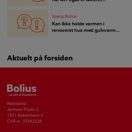
indvendigt?
Spørg Bolius
Kan ikke holde varmen i
renoveret hus med gulvvarme -
hvad er det bedste vi kan gøre?
Aktuelt på forsiden
Bolius
Realdania
Jarmers Plads 2,
1551 København V
CVR-nr. 55542228