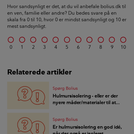
Hvor sandsynligt er det, at du vil anbefale bolius.dk til
en ven, familie eller andre? Du bedes svare på en
skala fra 0 til 10, hvor 0 er mindst sandsynligt og 10 er
mest sandsynligt.
0
1
2
3
4
5
6
7
8
9
10
Relaterede artikler
Spørg Bolius
Hulmursisolering - eller er der
nyere måder/materialer til at
isolere ydervægge?
Spørg Bolius
Er hulmursisolering en god idé,
når der også er isoleret