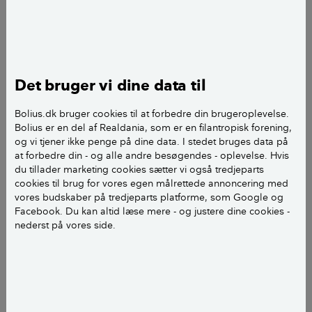
findes isolering i hulmuren, hvis der benyttes fyld
med en større densitet. Er det korrekt?
De eksisterende glasuld batts skulle efter sigende
blive sammenpresset til ca. en tredjedel. Jeg oplever,
Det bruger vi dine data til
at mit hus bygget i 2007 får gradvis koldere og
Bolius.dk bruger cookies til at forbedre din brugeroplevelse.
koldere ydervægge hver vinter.
Bolius er en del af Realdania, som er en filantropisk forening,
og vi tjener ikke penge på dine data. I stedet bruges data på
Spørgsmålet er, hvad det kan skyldes?
at forbedre din - og alle andre besøgendes - oplevelse. Hvis
du tillader marketing cookies sætter vi også tredjeparts
cookies til brug for vores egen målrettede annoncering med
Vil hulmursisolering kunne rette op på det problem?
vores budskaber på tredjeparts platforme, som Google og
Facebook. Du kan altid læse mere - og justere dine cookies -
Ydermurens tykkelse er 360 mm, og huset er
nederst på vores side.
fuldmuret. Den eneste ændring er, at gummifuger
omkring vinduer og døre er udskiftet til fugebånd
Jørgen V