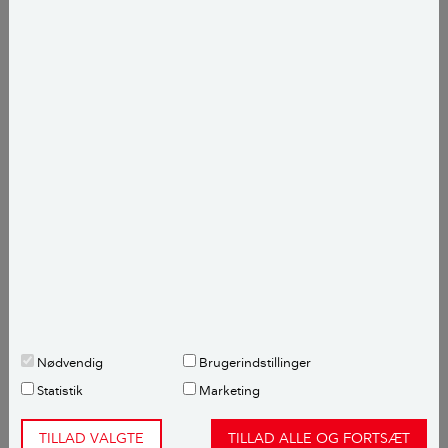
Jeg skal ikke kunne afvise, at der kan være plads til
forbedring enkelte steder, men det lyder mærkeligt,
at det skulle blive værre år for år.
Du kunne overveje at få lavet en termografisk
undersøgelse i disse kolde måneder, og eventuelt
sammen med en (ny) tryktest af boligen for
undersøgelser af utætheder af klimaskærmen.
Jeg håber I kan bruge mit svar. Held og lykke med
det.
Med venlig hilsen
Nødvendig
Brugerindstillinger
Morten Mathiasen
Statistik
Marketing
Ekstern fagekspert,
Bygningsingeniør
TILLAD VALGTE
TILLAD ALLE OG FORTSÆT