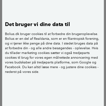
Et spørgsmål vedr. Dansk Byggeri`s Byg Garanti -
ordning.
Det bruger vi dine data til
Kan en virksomhed, som er medlem af Dansk
Bolius.dk bruger cookies til at forbedre din brugeroplevelse.
Byggeri med Byg Garanti - ordning, frasige sig
Bolius er en del af Realdania, som er en filantropisk forening,
garantien i forbindelse med et tilbuds-givet
og vi tjener ikke penge på dine data. I stedet bruges data på
projekt/arbejdsopgave; hvis dette ikke
at forbedre din - og alle andre besøgendes - oplevelse. Hvis
skrevet/noteret ind i selve tilbuddet.
du tillader marketing cookies sætter vi også tredjeparts
cookies til brug for vores egen målrettede annoncering med
vores budskaber på tredjeparts platforme, som Google og
På forhånd tak.
Facebook. Du kan altid læse mere - og justere dine cookies -
nederst på vores side.
Mvh Jonny
Hej Johnny