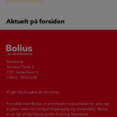
håndværkeren er medlem af
Byg Garanti?
Aktuelt på forsiden
Bolius
Realdania
Jarmers Plads 2,
1551 København V
CVR-nr. 55542228
Vi gør dig klogere på din bolig
Formålet med Bolius er at forbedre livskvaliteten for alle ved
at gøre viden om boligen tilgængelig og anvendelig. Bolius
er en del af den filantropiske forening Realdania.