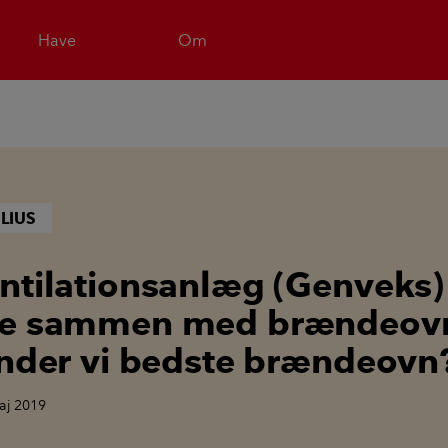
Have
Om
LIUS
ntilationsanlæg (Genveks)
re sammen med brændeovn
inder vi bedste brændeovn
aj 2019