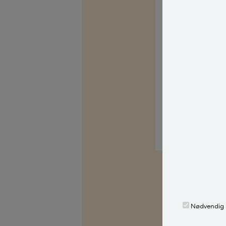
Så det er ikke h
Med venlig hils
Kilder, h
Nødvendig
Spørg Bolius: D
alle stille et 