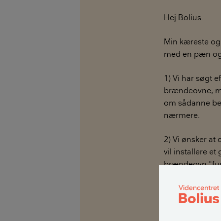
Hej Bolius.
Min kæreste og j
med en pæn og e
1) Vi har søgt 
brændeovne, me
om sådanne bedø
nærmere.
2) Vi ønsker at 
vil installere e
brændeovn "fun
brændeovn, hvi
Jeg håber meget