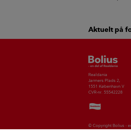
varmepumpe
Aktuelt på f
Bolius
Realdania
Jarmers Plads 2,
1551 København V
CVR-nr. 55542228
Realdania
© Copyright Bolius - e