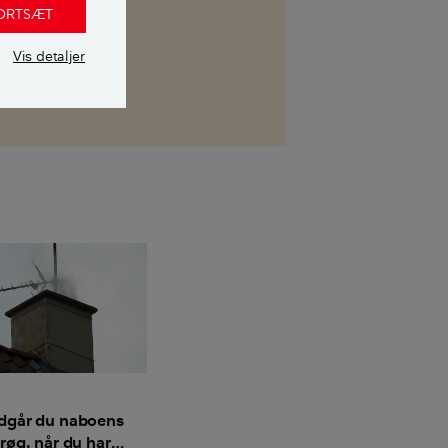
FORTSÆT
Vis detaljer
dgår du naboens
røg, når du har