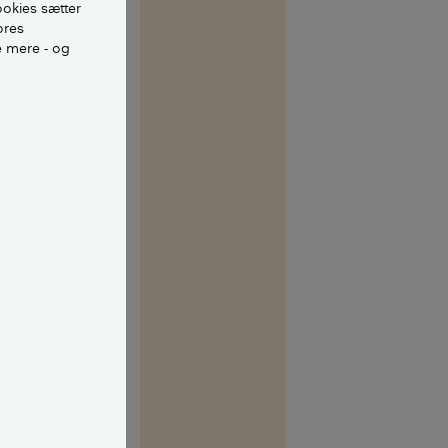
ookies sætter
der et lille
ores
e mere - og
luft ud, end
 almindelig
deovnen.
rændeoven
veje at den
t tæt.
 røgen for
skorsten, eller
ug, så får I
s af filtre i