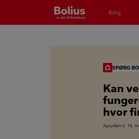
Bolig
SPØRG BO
Kan ve
funge
hvor f
Ajourført
d. 16. m