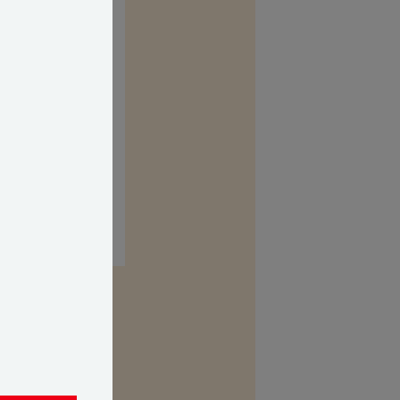
kasse. Her kan
 uvildig