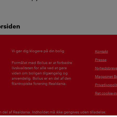
varmegen
orsiden
Vi gør dig klogere på din bolig
Kontakt
Presse
Formålet med Bolius er at forbedre
livskvaliteten for alle ved at gøre
Nyhedsbrev
viden om boligen tilgængelig og
Magasinet Bo
anvendelig. Bolius er en del af den
filantropiske forening Realdania.
Privatlivspoli
Ret cookie-in
n del af Realdania. Indholdet må ikke gengives uden tilladelse.