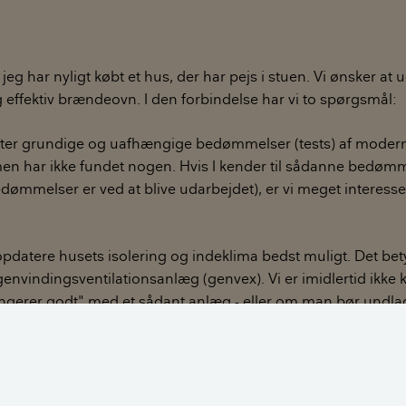
eg har nyligt købt et hus, der har pejs i stuen. Vi ønsker at 
ffektiv brændeovn. I den forbindelse har vi to spørgsmål:
efter grundige og uafhængige bedømmelser (tests) af modern
n har ikke fundet nogen. Hvis I kender til sådanne bedømme
mmelser er ved at blive udarbejdet), er vi meget interesser
opdatere husets isolering og indeklima bedst muligt. Det betyd
t genvindingsventilationsanlæg (genvex). Vi er imidlertid ikke 
gerer godt" med et sådant anlæg - eller om man bør undlad
s man også etablerer et genvindingsventilationsanlæg.
, at I kan hjælpe os med svar på disse spørgsmål.