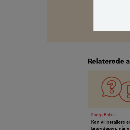
fagekspert med
Alle bidragsy
Morten Mathia
Relaterede a
Spørg Bolius
Kan vi installere e
brændeovn, når vi