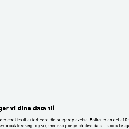
en,
e hjemmesider, hvor de har testet diverse brændeovne. Jeg h
øgning på Google. Når det så kommer til mere uvildige tes
mært om partikeludledningen, og det er Teknologisk Institut, 
ovnene.
ere information hos på denne hjemmeside hos Miljøstyrelse
er vi dine data til
portalen.dk, Prøvningsattester
her:
Køb af brændeovn eller pejs
ger cookies til at forbedre din brugeroplevelse. Bolius er en del af R
antropisk forening, og vi tjener ikke penge på dine data. I stedet brug