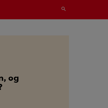
search
, og
?