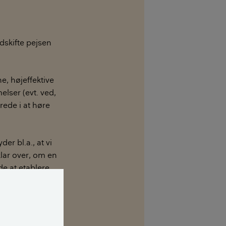
udskifte pejsen
e, højeffektive
lser (evt. ved,
ede i at høre
er bl.a., at vi
klar over, om en
e at etablere