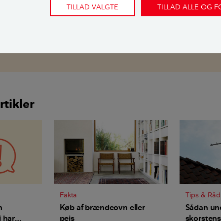
TILLAD VALGTE
TILLAD ALLE OG 
 ekspertise på netop det emne.
Spørg Bolius her.
dere:
sen
,
ekstern fagekspert
rtikler
Fakta
Tips & Råd
n
Køb af brændeovn eller
Sådan un
 har
pejs
skorstens