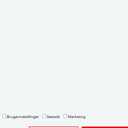
elt uproblematisk.
en
Morten Mathiasen
Ekstern fagekspert, Bygningsingeniør
mkmbyg
envisninger og metode
Brugerindstillinger
Statistik
Marketing
ette er et brevkassesvar fra Videncentret Bolius’ gratis brev
spørgsmål om deres bolig. Emnet undersøges og besvares af en