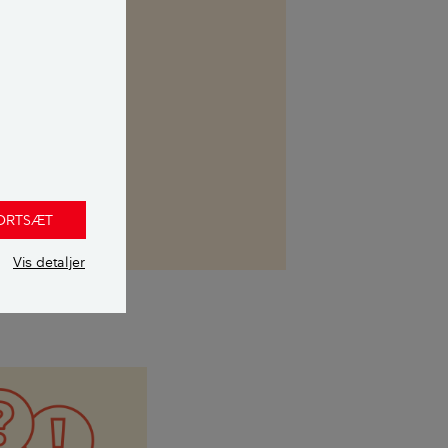
kasse. Her kan
 uvildig
FORTSÆT
Vis detaljer