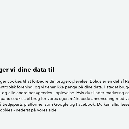
 Henrik
gsmål. Det lyder ikke så godt.
lig se at få meldt dette forhold til den ansvarlige entreprenør, f
ræve at entreprenøren skal udbedre.
er vi dine data til
t om, at der er lagt et slidlag mellem betonen og klinkerne, o
ger cookies til at forbedre din brugeroplevelse. Bolius er en del af R
 der smuldrer. Enten fordi der er brugt et forkert produkt, (
antropisk forening, og vi tjener ikke penge på dine data. I stedet brug
e tåler gulvvarme) eller fordi man ikke har sikret underlage
- og alle andre besøgendes - oplevelse. Hvis du tillader marketing c
tøvbinding/priming.
jeparts cookies til brug for vores egen målrettede annoncering med v
 tredjeparts platforme, som Google og Facebook. Du kan altid læs
cookies - nederst på vores side.
tte mellemlag, kan de samme problemer med manglende ved
liseklæberen. Igen at man eksempelvis ikke har brugt en fleks
vvarme.