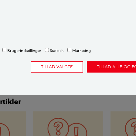
envisninger og metode
ette er et brevkassesvar fra Videncentret Bolius’ gratis brev
spørgsmål om deres bolig. Emnet undersøges og besvares af en
 ekspertise på netop det emne.
Spørg Bolius her.
Brugerindstillinger
Statistik
Marketing
dere:
sen
,
ekstern fagekspert
TILLAD VALGTE
TILLAD ALLE OG 
rtikler