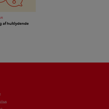
us
 af hultlydende
e
lius