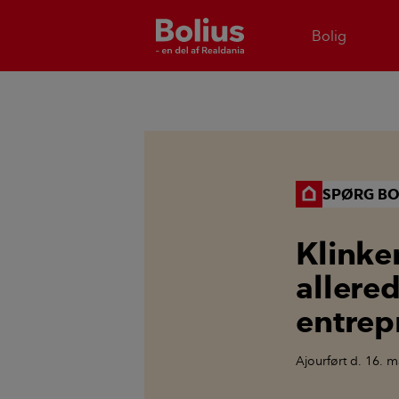
Bolig
SPØRG BO
Klinke
allere
entrep
Ajourført
d. 16. m