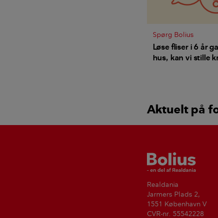
Spørg Bolius
Løse fliser i 6 år
hus, kan vi stille kr
typehusfirmaet?
Aktuelt på f
Bolius
Realdania
Jarmers Plads 2,
1551 København V
CVR-nr. 55542228