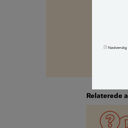
Kilder, h
Spørg Bolius: D
alle stille et 
fagekspert med
Nødvendig
Alle bidragsy
Morten Mathia
Relaterede a