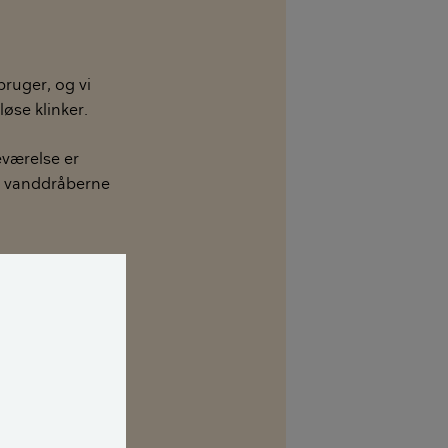
bruger, og vi
øse klinker.
eværelse er
år vanddråberne