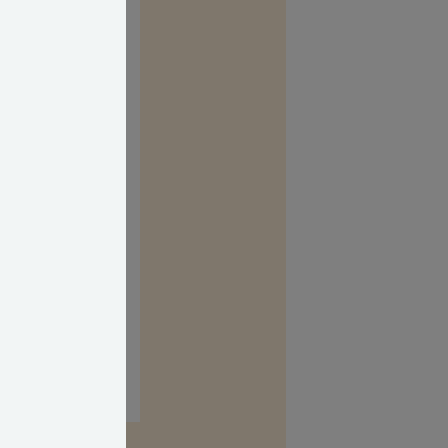
ejl fra start og
esagkyndig,