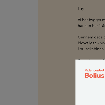
Hej
Vi har bygget ny
har kun har 1-å
Gennem det sids
blevet løse - n
i brusekabine
Kan vi kræve a
Vi mener ikke, a
Med venlig hils
Annette og Hen