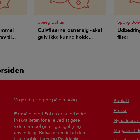
Spørg Bolius
Spørg Boli
 gammel
Gulvfliserne løsner sig - skal
Udbedring
av til
gulv ikke kunne holde
fliser
længere end 9 år?
orsiden
Vi gør dig klogere på din bolig
Kontakt
Presse
Formålet med Bolius er at forbedre
livskvaliteten for alle ved at gøre
Nyhedsbrev
viden om boligen tilgængelig og
Magasinet Bo
anvendelig. Bolius er en del af den
filantropiske forening Realdania.