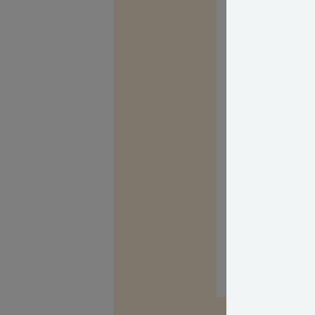
Klinkerne skull
videre efter 4 år
Meld det til en
eller gå direkte
Held og lykke m
Med venlig hils