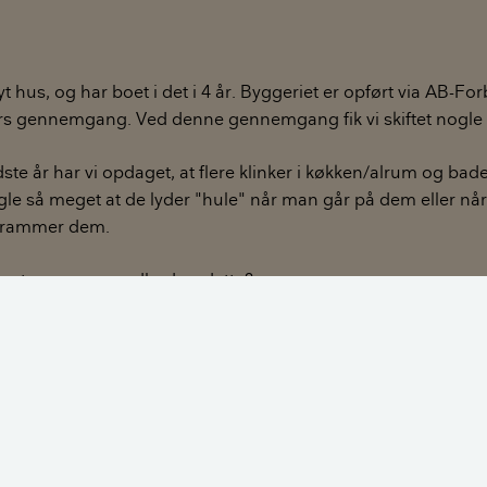
t hus, og har boet i det i 4 år. Byggeriet er opført via AB-For
rs gennemgang. Ved denne gennemgang fik vi skiftet nogle l
te år har vi opdaget, at flere klinker i køkken/alrum og bad
ogle så meget at de lyder "hule" når man går på dem eller n
n rammer dem.
t entreprenøren udbedrer dette?
t 4 år er særlig lang tid de kunne holde.
en
rik