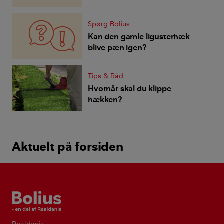
rigtige højde?
Spørg Bolius
Kan den gamle ligusterhæk
blive pæn igen?
Tips & Råd
Hvornår skal du klippe
hækken?
Aktuelt på forsiden
Bolius