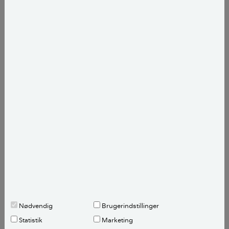
Med venlig hilsen
John Henriksen
Landskabsarkitekt, Gartner
Kilder, henvisninger og metode
Spørg Bolius: Dette er et brevkassesvar fra
Videncentret Bolius’ gratis brevkasse. Her kan alle
stille et spørgsmål om deres bolig. Emnet
undersøges og besvares af en uvildig fagekspert
med ekspertise på netop det emne.
Spørg Bolius
her.
Alle bidragsydere:
Nødvendig
Brugerindstillinger
John Henriksen
,
landskabsarkitekt
Statistik
Marketing