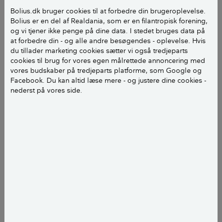
Jeg vil gerne have den tæt, og fik ikke klippet den i
Bolius.dk bruger cookies til at forbedre din brugeroplevelse.
Bolius er en del af Realdania, som er en filantropisk forening,
efteråret!
og vi tjener ikke penge på dine data. I stedet bruges data på
Jeg har overtaget den i 2021.
at forbedre din - og alle andre besøgendes - oplevelse. Hvis
du tillader marketing cookies sætter vi også tredjeparts
Ann NM
cookies til brug for vores egen målrettede annoncering med
vores budskaber på tredjeparts platforme, som Google og
Facebook. Du kan altid læse mere - og justere dine cookies -
nederst på vores side.
Kære Ann Møller
Når vi får en god dag uden regn og med sol. Vil jeg
tage havesaksen frem og beskære liguster
hækken.
Jeg har altid anbefalet at klippe liguster hække i
perioden januar til marts. Så det kan sagtens nås
endnu.