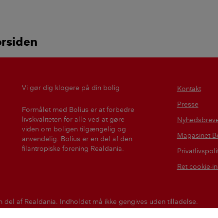
de
?
orsiden
Vi gør dig klogere på din bolig
Kontakt
Presse
Formålet med Bolius er at forbedre
livskvaliteten for alle ved at gøre
Nyhedsbrev
viden om boligen tilgængelig og
Magasinet Bo
anvendelig. Bolius er en del af den
filantropiske forening Realdania.
Privatlivspoli
Ret cookie-in
n del af Realdania. Indholdet må ikke gengives uden tilladelse.