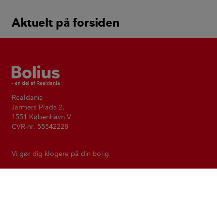
Aktuelt på forsiden
Bolius
Realdania
Jarmers Plads 2,
1551 København V
CVR-nr. 55542228
Vi gør dig klogere på din bolig
Formålet med Bolius er at forbedre livskvaliteten for alle ved
at gøre viden om boligen tilgængelig og anvendelig. Bolius
er en del af den filantropiske forening Realdania.
Realdania