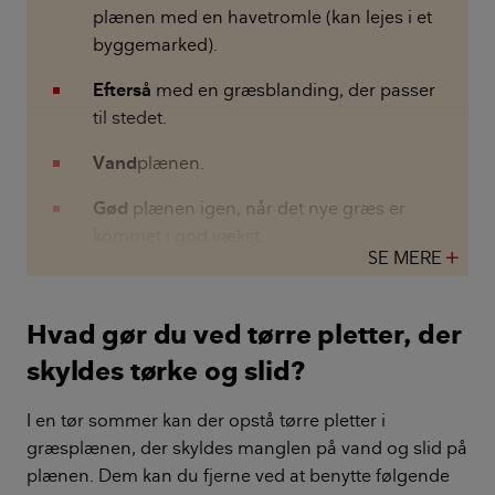
plænen med en havetromle (kan lejes i et
byggemarked).
Efterså
med en græsblanding, der passer
til stedet.
Vand
plænen.
Gød
plænen igen, når det nye græs er
kommet i god vækst.
SE MERE
add
Hvad gør du ved tørre pletter, der
skyldes tørke og slid?
I en tør sommer kan der opstå tørre pletter i
græsplænen, der skyldes manglen på vand og slid på
plænen. Dem kan du fjerne ved at benytte følgende