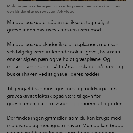
Muldvarpen skader egentlig ikke din plæne med sine skud, men
den får det til at se rodet ud. Arkivfoto.
Muldvarpeskud er sådan set ikke et tegn på, at
græsplænen mistrives - næsten tværtimod.
Muldvarpeskud skader ikke græsplænen, men kan
selvfølgelig være irriterende nok alligevel, hvis man
ønsker sig en pæn og velholdt græsplæne. Og
mosegrisene kan også forårsage skader på træer og
buske i haven ved at gnave i deres rødder.
Til gengæld kan mosegrisenes og muldvarpernes
graveaktivitet faktisk også være til gavn for
græsplænen, da den løsner og gennemlufter jorden.
Der findes ingen giftmidler, som du kan bruge mod
muldvarpe og mosegrise i haven. Men du kan bruge
særlige muldvarpefælder, som du graver ned og