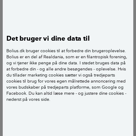
findes der flere metoder til at bekæmpe mosset.
Små pletter med mos kan du klare ved at rykke
mosset af ved hjælp af en rive med faste tænder.
Det bruger vi dine data til
LÆS OGSÅ:
Sådan slipper du af med mos i
græsplænen
Bolius.dk bruger cookies til at forbedre din brugeroplevelse.
Bolius er en del af Realdania, som er en filantropisk forening,
og vi tjener ikke penge på dine data. I stedet bruges data på
'Brug riven til at fjerne mos'
at forbedre din - og alle andre besøgendes - oplevelse. Hvis
du tillader marketing cookies sætter vi også tredjeparts
cookies til brug for vores egen målrettede annoncering med
vores budskaber på tredjeparts platforme, som Google og
Facebook. Du kan altid læse mere - og justere dine cookies -
nederst på vores side.