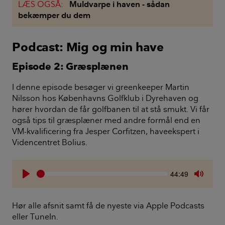
LÆS OGSÅ:
Muldvarpe i haven - sådan
bekæmper du dem
Podcast: Mig og min have
Episode 2: Græsplænen
I denne episode besøger vi greenkeeper Martin
Nilsson hos Københavns Golfklub i Dyrehaven og
hører hvordan de får golfbanen til at stå smukt. Vi får
også tips til græsplæner med andre formål end en
VM-kvalificering fra Jesper Corfitzen, haveekspert i
Videncentret Bolius.
Seek
Current
44:49
time
Play
Toggle
Mute
Hør alle afsnit samt få de nyeste via Apple Podcasts
eller TuneIn.