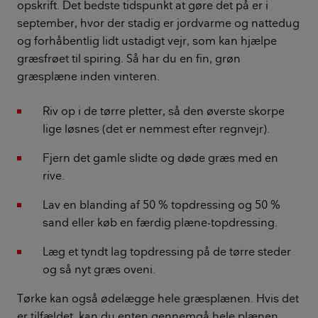
opskrift. Det bedste tidspunkt at gøre det på er i
september, hvor der stadig er jordvarme og nattedug
og forhåbentlig lidt ustadigt vejr, som kan hjælpe
græsfrøet til spiring. Så har du en fin, grøn
græsplæne inden vinteren.
Riv op i de tørre pletter, så den øverste skorpe
lige løsnes (det er nemmest efter regnvejr).
Fjern det gamle slidte og døde græs med en
rive.
Lav en blanding af 50 % topdressing og 50 %
sand eller køb en færdig plæne-topdressing.
Læg et tyndt lag topdressing på de tørre steder
og så nyt græs oveni.
Tørke kan også ødelægge hele græsplænen. Hvis det
er tilfældet, kan du enten gennemgå hele plænen