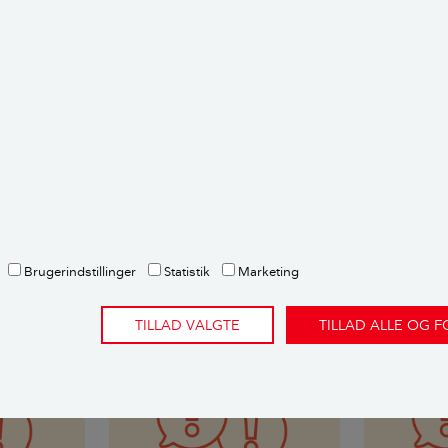
envisninger og metode
ette er et brevkassesvar fra Videncentret Bolius’ gratis brev
spørgsmål om deres bolig. Emnet undersøges og besvares af en
 ekspertise på netop det emne.
Spørg Bolius her.
dere:
sen
,
ekstern fagekspert
Brugerindstillinger
Statistik
Marketing
rtikler
TILLAD VALGTE
TILLAD ALLE OG 