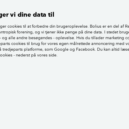
an også komme langt. En fugebredde omkring vinduerne p
er vi dine data til
g af fuger hurtigere end ellers, da de typisk ikke holder nær 
er udført med, (mørtel, fugebånd eller gummifuge).
ger cookies til at forbedre din brugeroplevelse. Bolius er en del af R
antropisk forening, og vi tjener ikke penge på dine data. I stedet brug
t lidt an på huset. Er det gammelt og meget skæve vindues
- og alle andre besøgendes - oplevelse. Hvis du tillader marketing c
dgå så store fuger, men generelt bør de holdes på mellem 
jeparts cookies til brug for vores egen målrettede annoncering med v
 tredjeparts platforme, som Google og Facebook. Du kan altid læs
. Og her taler vi samtidig hhv. minimum og maksimum.
cookies - nederst på vores side.
en
Morten Mathiasen
Ekstern fagekspert, Bygningsingeniør
mkmbyg