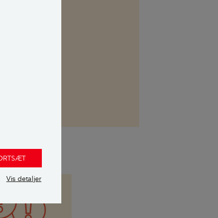
kasse. Her kan
 uvildig
FORTSÆT
Vis detaljer