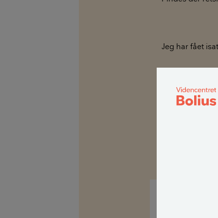
Jeg har fået is
Jeg kan i mont
fuger.
Kan jeg med lov
Ikke konkret ve