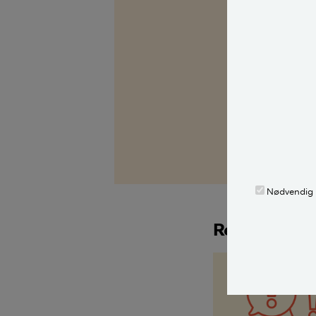
Kilder, h
Spørg Bolius: D
alle stille et 
fagekspert med
Alle bidragsy
Morten Mathia
Nødvendig
Relaterede a