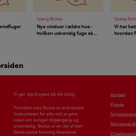
Spørg Bolius
Spørg Boli
rtelfuger
Nye vinduer i ældre hus -
Vi har kø
hvilken udvendig fuge skal
hvordan f
jeg vælge?
korrekt?
orsiden
Vi gør dig klogere på din bolig
Kontakt
Presse
Formålet med Bolius er at forbedre
livskvaliteten for alle ved at gøre
Nyhedsbrev
viden om boligen tilgængelig og
Magasinet Bo
anvendelig. Bolius er en del af den
filantropiske forening Realdania.
Privatlivspoli