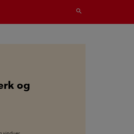
search
ærk og
g vinduer.