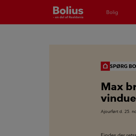
Bolig
SPØRG BO
Max br
vindue
Ajourført
d. 25. 
Findes der rets