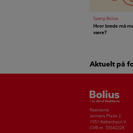
Spørg Bolius
Hvor brede må mø
være?
Aktuelt på f
Bolius
Realdania
Jarmers Plads 2,
1551 København V
CVR-nr. 55542228