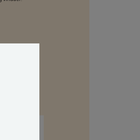
m brede på
relsen?
andard og godt