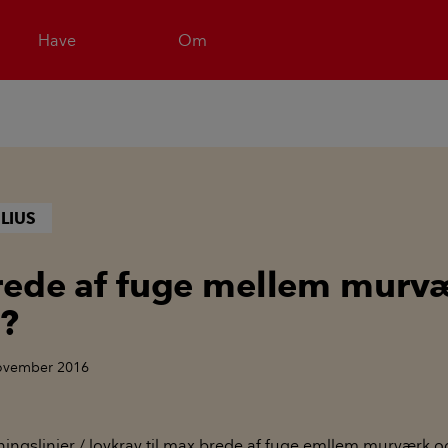
Have
Om
LIUS
ede af fuge mellem murv
?
november 2016
ningslinjer / lovkrav til max brede af fuge emllem murværk o