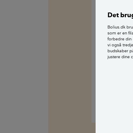
håndværk kan m
Det brug
kræve udskiftnin
efter hvad der 
Bolius.dk bru
som er en fil
Igen kommer de
forbedre din 
næsten ikke un
vi også tred
budskaber på
du selv nævner
justere dine 
Med venlig hils