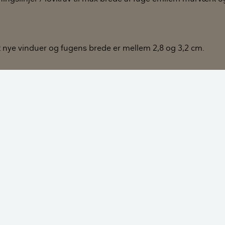
at nye vinduer og fugens brede er mellem 2,8 og 3,2 cm.
eringsvejledninger kun finde anbefalinger på 1cm - max 2 c
en i hånden forlange nye vinduer leveret, som passer i stør
d lov, men ved at henvise til montagevejledninger, dansk st