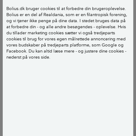
Bolius.dk bruger cookies til at forbedre din brugeroplevelse.
Bolius er en del af Realdania, som er en filantropisk forening,
Benjamin Brøndum Madsen
journalist
add
og vi tjener ikke penge på dine data. I stedet bruges data på
at forbedre din - og alle andre besøgendes - oplevelse. Hvis
Reglerne for håndværkerdraget har ændret sig
du tillader marketing cookies sætter vi også tredjeparts
cookies til brug for vores egen målrettede annoncering med
adskillige gange siden ordningen så dagens
vores budskaber på tredjeparts platforme, som Google og
lys. Formålet var oprindeligt at skabe flere job i
Facebook. Du kan altid læse mere - og justere dine cookies -
håndværksbranchen og at få færre til at gøre brug af
nederst på vores side.
sort arbejdskraft.
I årene siden da er ordningen både blevet aflivet og
genindført med tilbagevirkende kraft, og
fradragsberettigede ydelser er blevet føjet til, mens
andre er taget af. Blandt andet har du haft mulighed
for at trække udgifter til hulmursisolering,
børnepasning og hækkeklipning fra.
Men hvor godt har du selv styr på de skiftende regler