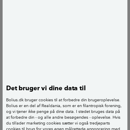
Torben Klint
fotograf
add
Selvom skabslågen i køkkenet er blevet skæv eller
føles træg, når du forsøger at åbne den, behøver du
ikke kassere den. Ved at justere på hængslerne kan
den ofte blive så god som ny.
LÆS OGSÅ:
Sådan indretter du køkkenet
praktisk
Det bruger vi dine data til
Sådan gør du
Bolius.dk bruger cookies til at forbedre din brugeroplevelse.
1
Tag evt. køkkenlågen af
Bolius er en del af Realdania, som er en filantropisk forening,
og vi tjener ikke penge på dine data. I stedet bruges data på
at forbedre din - og alle andre besøgendes - oplevelse. Hvis
du tillader marketing cookies sætter vi også tredjeparts
cookies til brug for vores egen målrettede annoncering med