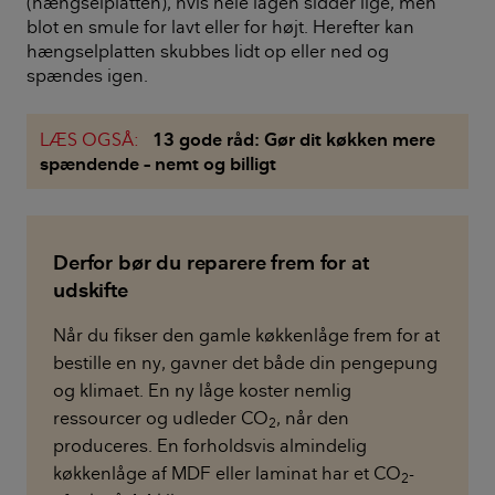
(hængselplatten), hvis hele lågen sidder lige, men
blot en smule for lavt eller for højt. Herefter kan
hængselplatten skubbes lidt op eller ned og
spændes igen.
LÆS OGSÅ:
13 gode råd: Gør dit køkken mere
spændende – nemt og billigt
Derfor bør du reparere frem for at
udskifte
Når du fikser den gamle køkkenlåge frem for at
bestille en ny, gavner det både din pengepung
og klimaet. En ny låge koster nemlig
ressourcer og udleder CO
, når den
2
produceres. En forholdsvis almindelig
køkkenlåge af MDF eller laminat har et CO
-
2