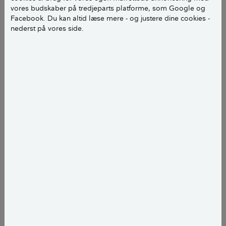
vores budskaber på tredjeparts platforme, som Google og
Facebook. Du kan altid læse mere - og justere dine cookies -
nederst på vores side.
Hvis du gerne vil have lidt mere plads at arbejde med,
kan du skrue lågen helt af, inden du går i gang med
at rette den op. Du behøver dog ikke gøre det. De
fleste nyere køkkenlåger er monteret med et Blum-
hængsel, der skilles, når du løfter i en lille
fjederanordning bagerst på hængslet. Har dit køkken
ikke denne type hængsel, må du skrue lågen af for at
afmontere den.
2
Ret din skæve låge ved at skrue på