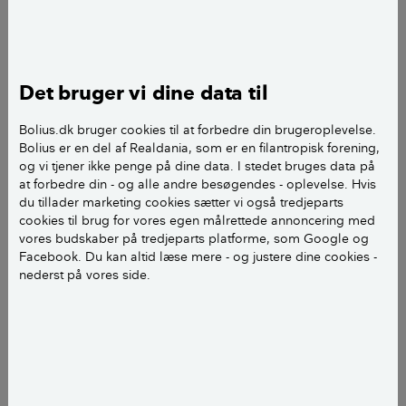
Vi har sat filt på loftet, men trods det revner det - kan
vi gøre noget?
venliig hilsen Annette
Det bruger vi dine data til
Bolius.dk bruger cookies til at forbedre din brugeroplevelse.
Bolius er en del af Realdania, som er en filantropisk forening,
og vi tjener ikke penge på dine data. I stedet bruges data på
at forbedre din - og alle andre besøgendes - oplevelse. Hvis
du tillader marketing cookies sætter vi også tredjeparts
cookies til brug for vores egen målrettede annoncering med
vores budskaber på tredjeparts platforme, som Google og
Facebook. Du kan altid læse mere - og justere dine cookies -
nederst på vores side.