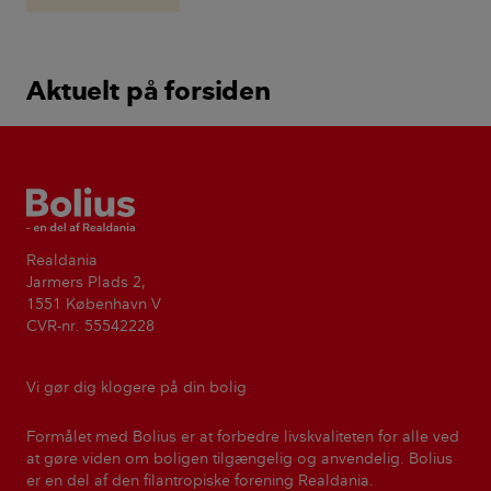
væg?
Aktuelt på forsiden
Bolius
Realdania
Jarmers Plads 2,
1551 København V
CVR-nr. 55542228
Vi gør dig klogere på din bolig
Formålet med Bolius er at forbedre livskvaliteten for alle ved
at gøre viden om boligen tilgængelig og anvendelig. Bolius
er en del af den filantropiske forening Realdania.