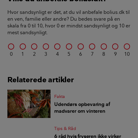
Hvor sandsynligt er det, at du vil anbefale bolius.dk til
en ven, familie eller andre? Du bedes svare på en
skala fra 0 til 10, hvor 0 er mindst sandsynligt og 10 er
mest sandsynligt.
0
1
2
3
4
5
6
7
8
9
10
Relaterede artikler
Fakta
Udendørs opbevaring af
madvarer om vinteren
Tips & Råd
6 råd hvis fryseren ikke virker