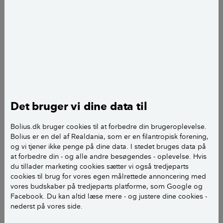
Rasmus Bjørnholdt Sørensen
illustrator
add
Hvor stort et lager med langtidsholdbar mad skal du
have til en familie på fire, så I kan klare jer i tre dage?
Følger man Fødevarestyrelsens anbefalinger, kan et
lager til en familie på fire – to voksne og to børn på
henholdsvis 12 og 6 år – fx se således ud. Mængden
Det bruger vi dine data til
er fundet ved at gange Fødevarestyrelsen
anbefalinger op, og det er muligt at sammensætte sit
Bolius.dk bruger cookies til at forbedre din brugeroplevelse.
Bolius er en del af Realdania, som er en filantropisk forening,
lager efter anbefalingerne på mange andre måder.
og vi tjener ikke penge på dine data. I stedet bruges data på
at forbedre din - og alle andre besøgendes - oplevelse. Hvis
du tillader marketing cookies sætter vi også tredjeparts
LÆS OGSÅ:
Hvis strømmen går: Er en
cookies til brug for vores egen målrettede annoncering med
benzingenerator en løsning for dig?
vores budskaber på tredjeparts platforme, som Google og
Facebook. Du kan altid læse mere - og justere dine cookies -
nederst på vores side.
Må vi vise dig en