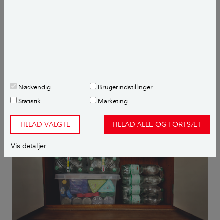
Gryn, ca. 500 g
Nødder, 100 g
Planteolie
Kilde: Fødevarestyrelsen
SE MERE
add
Nødvendig
Brugerindstillinger
Statistik
Marketing
TILLAD VALGTE
TILLAD ALLE OG FORTSÆT
Vis detaljer