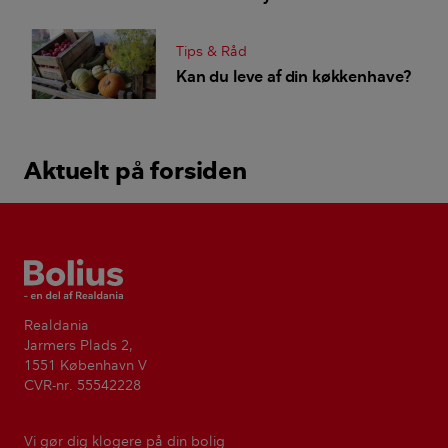
Tips & Råd
Kan du leve af din køkkenhave?
Aktuelt på forsiden
Bolius
Realdania
Jarmers Plads 2,
1551 København V
CVR-nr. 55542228
Vi gør dig klogere på din bolig