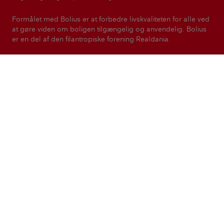
Formålet med Bolius er at forbedre livskvaliteten for alle ved
at gøre viden om boligen tilgængelig og anvendelig. Bolius
er en del af den filantropiske forening Realdania.
Realdania
Kontakt
Presse
Nyhedsbreve
Magasinet Bolius
Privatlivspolitik
Ret cookie-indstillinger
© Copyright Bolius - en del af Realdania. Indholdet må ikke
gengives uden tilladelse.