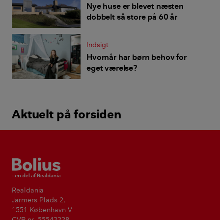
Nye huse er blevet næsten
dobbelt så store på 60 år
Indsigt
Hvornår har børn behov for
eget værelse?
Aktuelt på forsiden
Bolius
Realdania
Jarmers Plads 2,
1551 København V
CVR-nr. 55542228