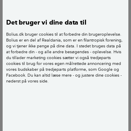
Det viser en
undersøgelse
, som YouGov har lavet for
Videncentret Bolius. 1.005 danskere har deltaget i
undersøgelsen.
Det bruger vi dine data til
Bolius.dk bruger cookies til at forbedre din brugeroplevelse.
Ifølge undersøgelsen har en ud af tre et soveværelse
Bolius er en del af Realdania, som er en filantropisk forening,
på 9-12 m2, mens samme andel har et soveværelse
og vi tjener ikke penge på dine data. I stedet bruges data på
på 13-16 m2. 13 % har et soveværelse på 17-20 m2,
at forbedre din - og alle andre besøgendes - oplevelse. Hvis
mens 11 % må nøjes med et soveværelse på 5-8 m2.
du tillader marketing cookies sætter vi også tredjeparts
cookies til brug for vores egen målrettede annoncering med
Ofte er soveværelserne lidt større i huse end i
vores budskaber på tredjeparts platforme, som Google og
lejligheder.
Facebook. Du kan altid læse mere - og justere dine cookies -
nederst på vores side.
- Soveværelsernes størrelse er et udtryk for, at husene
bliver større. Folk kan godt lide at have plads omkring
sig, siger sekretariatschef i
Danske BoligArkitekter
,
Pernille Hjorth.
Walk in-closet ved soveværelset