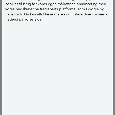
cookies til brug for vores egen målrettede annoncering med
Værktøj
vores budskaber på tredjeparts platforme, som Google og
Facebook. Du kan altid læse mere - og justere dine cookies -
nederst på vores side.
Sav
Skruemaskine
Materialer
Tape eller pap
Juletræsfod af træ
1-2 skruer på minimum 100 mm.
Sådan får du juletræet til at stå
helt lige