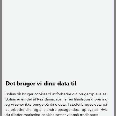
Torben Klint
fotograf
add
Casper Kjerumgaard
bygningskonstruktør
add
Det bruger vi dine data til
Bolius.dk bruger cookies til at forbedre din brugeroplevelse.
Bolius er en del af Realdania, som er en filantropisk forening,
og vi tjener ikke penge på dine data. I stedet bruges data på
at forbedre din - og alle andre besøgendes - oplevelse. Hvis
LÆS OGSÅ:
Lav en solid juletræsfod
du tillader marketing cookies sætter vi også tredjeparts