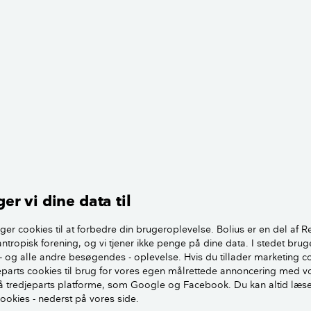
dikesyre med vand, eller brug kalkfjerner
ne kalk og sæberester
Generelt gæ
badeværelse
igt, at flisernes overflade er så ren som
få et orden
den du påfører grunder
lægger en st
 meget kalk på fliserne, skal du afkalke
flere omgange
De 10 bedste malertips - indendørs
er vi dine data til
 sikrer, at malingen hæfter
ger cookies til at forbedre din brugeroplevelse. Bolius er en del af R
ne er rene, er næste skridt at grunde overfladen
antropisk forening, og vi tjener ikke penge på dine data. I stedet brug
- og alle andre besøgendes - oplevelse. Hvis du tillader marketing c
ning med malertape for at sikre, at armaturer og deslige ikk
jeparts cookies til brug for vores egen målrettede annoncering med v
er grunder
 tredjeparts platforme, som Google og Facebook. Du kan altid læs
cookies - nederst på vores side.
ftegrunder på de rengjorte fliser, så du sikrer, at malingen