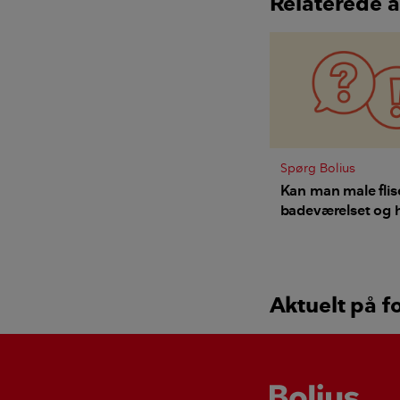
Relaterede a
Spørg Bolius
Kan man male flise
badeværelset og 
Aktuelt på f
Bolius