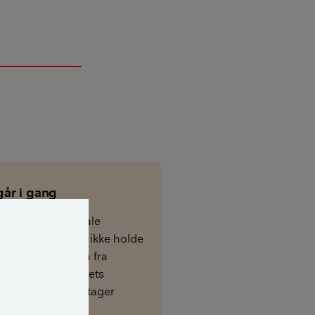
går i gang
erelt undgå at male
, for det vil typisk ikke holde
Du bør også afstå fra
serne i badeværelsets
ltså der, hvor du tager