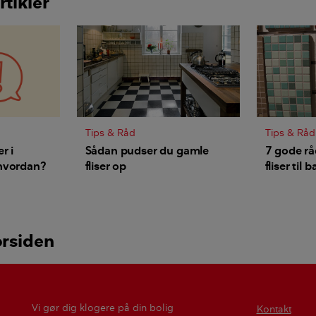
rtikler
Tips & Råd
Tips & Råd
r i
Sådan pudser du gamle
7 gode rå
hvordan?
fliser op
fliser til
orsiden
Vi gør dig klogere på din bolig
Kontakt