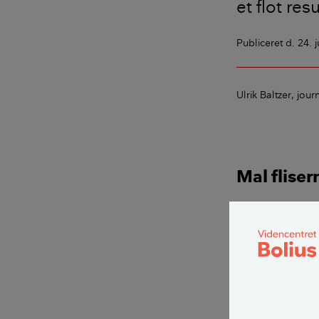
et flot resu
Publiceret
d. 24. 
Ulrik Baltzer
journ
Mal flisern
1. Rens flis
Eventuelle
slibes eft
Vask flis