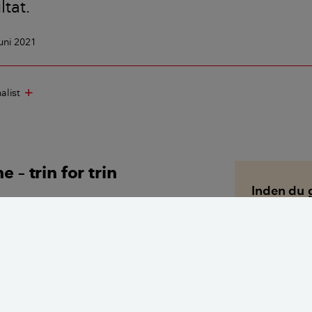
ltat.
juni 2021
alist
add
e – trin for trin
Inden du 
erne grundigt
Du bør gen
gulvfliserne
 huller kan lappes med vådrumsspartel og
i længden. 
erfølgende
at male fli
vådzone – a
er med skuresvamp og grundrens
brusebad.