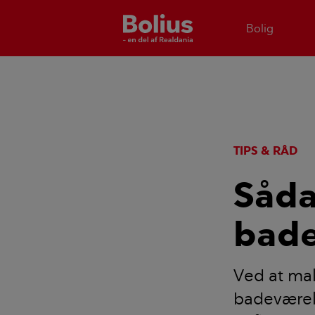
Bolig
TIPS & RÅD
Såda
bade
Ved at mal
badeværels