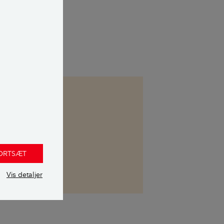
isernes
igt og bygger på
FORTSÆT
Vis detaljer