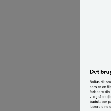
Fortynd ed
til at fjer
Det er vigt
muligt, in
Hvis der er
dem over 
LÆS OGSÅ:
Det brug
2. Grunding
Bolius.dk bru
Når fliser
som er en fil
forbedre din 
Husk afdæk
vi også tred
maling ell
budskaber på
justere dine 
Brug en hæ