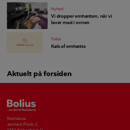
Nyhed
Vi dropper emhætten, når vi
laver mad i ovnen
Fakta
Køb af emhætte
Aktuelt på forsiden
Bolius
Realdania
Jarmers Plads 2,