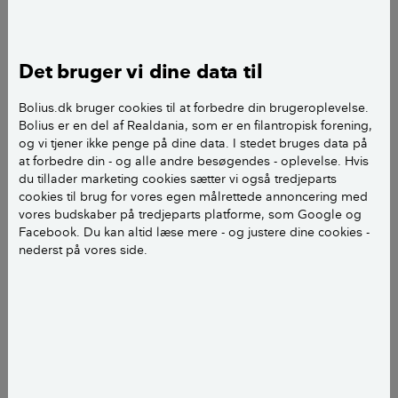
Nogle producenter anbefaler, at du tænder din
emhætte på laveste sug 5-10 minutter før, du går i
gang med at lave mad for at skabe en bedre
Det bruger vi dine data til
udsugning.
Bolius.dk bruger cookies til at forbedre din brugeroplevelse.
Det råd er der en del, der følger. En undersøgelse,
Bolius er en del af Realdania, som er en filantropisk forening,
og vi tjener ikke penge på dine data. I stedet bruges data på
som YouGov har lavet for Videncentret Bolius i
at forbedre din - og alle andre besøgendes - oplevelse. Hvis
september 2023, viser, at 17 procent tænder deres
du tillader marketing cookies sætter vi også tredjeparts
emhætte lidt før, de begynder at lave mad.
cookies til brug for vores egen målrettede annoncering med
vores budskaber på tredjeparts platforme, som Google og
Facebook. Du kan altid læse mere - og justere dine cookies -
Men ifølge Teknologisk Institut er det ikke
nederst på vores side.
nødvendigt. Formålet med emhætten er at fjerne den
luft, der bliver forurenet af mados, og derfor skal du
tænde den, når du begynder at lave mad.
LÆS OGSÅ:
Skal du åbne vinduet, når du laver
mad?