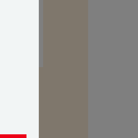
kasse. Her kan
 uvildig