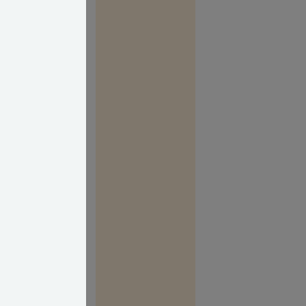
e ordning,
å dagen, når
 el-bil, (ren el
le gode
v. Og så via et
ng ude som
man skal sætte
 kørselsbehov.
brevkasse.