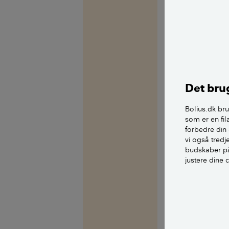
Tak for dit spø
tiden.
Vedr. 1.)
Jeg er faktisk l
Det brug
gamle dage, på
og da slet ikke 
Bolius.dk bru
som er en fil
forbedre din 
Jeg ville derfor 
vi også tred
solcellepaneler
budskaber på
justere dine 
Kan din inverter
Kan anlægget ik
din kommende e