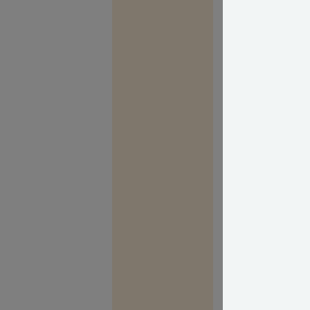
Vedr. 2)
Du vil uden tvi
handler det jo 
solen står højst
Jeg har selv und
eller plugin-hy
ladeløsninger f
abonnement, på
hjemme, for sa
det store i værk
Men men men! D
Som heldigvis s
Jeg håber dog s