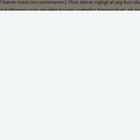
bil (kører mest om sommeren). Hvis det er rigtigt at jeg kun s
produktionen som jeg ikke bruger indenfor timevinduet, så g
n ren el-bil som kan optage merproduktionen fra de ekstra 4 so
ion skal sælges og al el-energi skal købes, så kunne det må
plug-in hybrid med det mindre batteri så der ikke skal købes
i 4 ekstra solceller hvis produktion skal sælges som noget ek
pliceret at beskrive problemstillingen og derfor sikkert ikke 