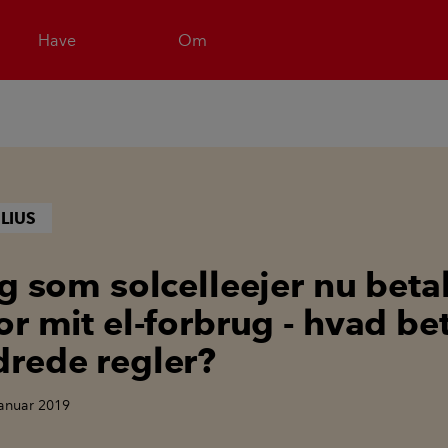
Have
Om
LIUS
eg som solcelleejer nu beta
or mit el-forbrug - hvad be
rede regler?
januar 2019