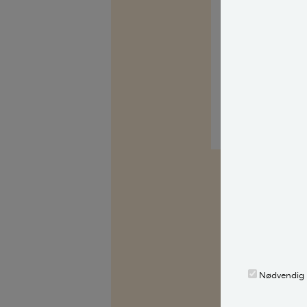
Med venlig hils
Kilder, h
Spørg Bolius: D
alle stille et 
fagekspert med
Nødvendig
Alle bidragsy