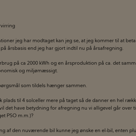
rvirring
ioner jeg har modtaget kan jeg se, at jeg kommer til at bet
 på årsbasis end jeg har gjort indtil nu på årsafregning.
orbrug på ca 2000 kWh og en årsproduktion på ca. det samme
konomisk og miljømæssigt.
spørgsmål som tildels hænger sammen.
sk plads til 4 solceller mere på taget så de danner en hel række
il det have betydning for afregning nu vi alligevel går over t
oget PSO m.m.)?
ing af den nuværende bil kunne jeg ønske en el-bil, enten pl