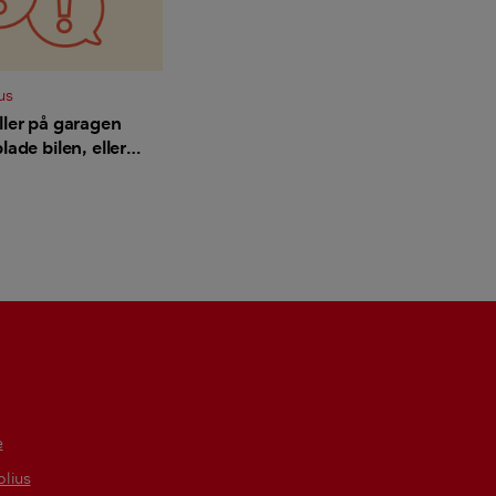
us
ller på garagen
lade bilen, eller
å via el-måler?
e
lius