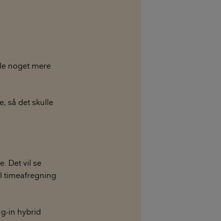
ale noget mere
, så det skulle
. Det vil se
il timeafregning
ug-in hybrid