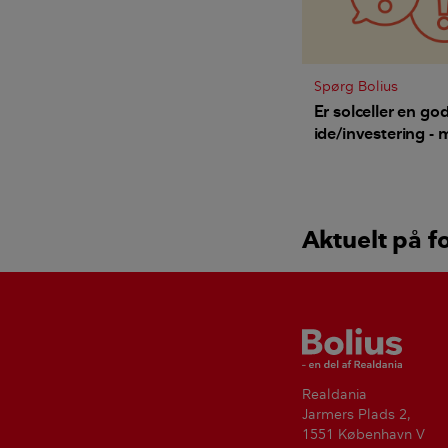
Spørg Bolius
Er solceller en go
ide/investering -
høje elpriser?
Aktuelt på f
Bolius
Realdania
Jarmers Plads 2,
1551 København V