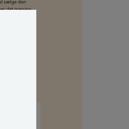
kal sælge den
iver det mening
lceller. Hvis al
ske bedre betale
 så meget el og
stra.
let svare på mit