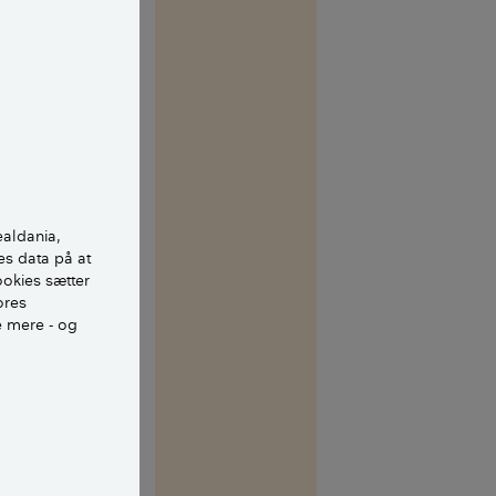
 ændringer hele
smæssigt. I
på anlægget,
ealdania,
es data på at
ookies sætter
nye
ores
e mere - og
dertil?
ye paneler til