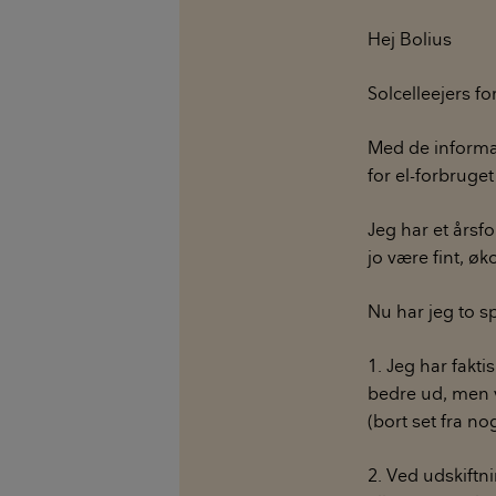
Hej Bolius
Solcelleejers fo
Med de informat
for el-forbruget
Jeg har et årsf
jo være fint, ø
Nu har jeg to 
1. Jeg har fakti
bedre ud, men v
(bort set fra n
2. Ved udskiftn