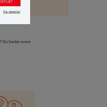
FORTSÆT
Vis detaljer
re? Du bedes svare