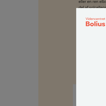
eller en ren el
del af solcelle
at investere i e
solcelleprodukt
sig at købe en 
ikke investeres 
Det er ikke ukom
dilemma.
Venlig hilsen
Finn H
Hej Finn