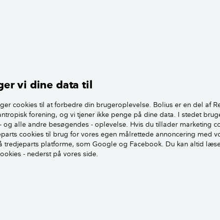
rgsmål. Vi er mange der er forvirret over disse nye regler og
idt i tvivl om hvordan du kan udvide dit anlæg, rent afregning
er vi dine data til
 den gamle ordning, måtte man jo overhovedet ikke ændre 
udvide det.
ger cookies til at forbedre din brugeroplevelse. Bolius er en del af R
antropisk forening, og vi tjener ikke penge på dine data. I stedet brug
- og alle andre besøgendes - oplevelse. Hvis du tillader marketing c
skrive direkte til Energinet.dk for at høre til dette, om de fire 
jeparts cookies til brug for vores egen målrettede annoncering med v
 kan kobles til eksisterende ordning.
 tredjeparts platforme, som Google og Facebook. Du kan altid læs
cookies - nederst på vores side.
 håndtere disse nye solcellepaneler, eller skal du have en ny 
ke udvides, kan det måske godt betale sig, at bruge de fire n
l-bil alene.