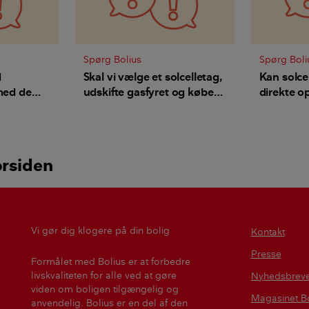
Spørg Bolius
Spørg Boli
d
Skal vi vælge et solcelletag,
Kan solce
 med de
udskifte gasfyret og købe
direkte op
en el-bil?
skal det g
orsiden
Vi gør dig klogere på din bolig
Kontakt
Presse
Formålet med Bolius er at forbedre
livskvaliteten for alle ved at gøre
Nyhedsbrev
viden om boligen tilgængelig og
Magasinet Bo
anvendelig. Bolius er en del af den