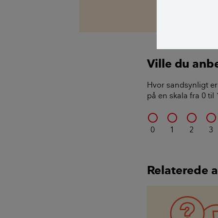
Morten Mathia
Ville du anb
Hvor sandsynligt er 
på en skala fra 0 ti
0
1
2
3
Relaterede a