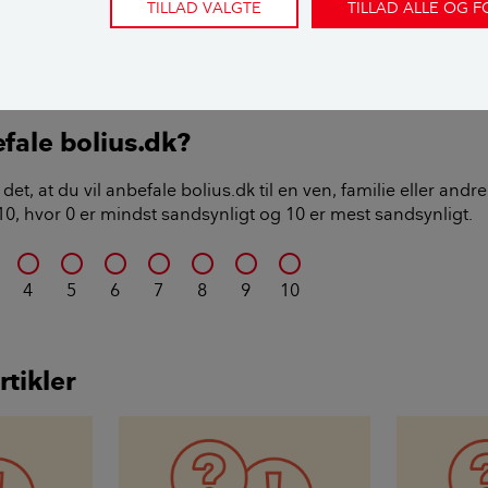
TILLAD VALGTE
TILLAD ALLE OG 
sen
,
ekstern fagekspert
efale bolius.dk?
det, at du vil anbefale bolius.dk til en ven, familie eller and
l 10, hvor 0 er mindst sandsynligt og 10 er mest sandsynligt.
4
5
6
7
8
9
10
rtikler