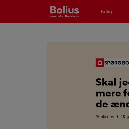
Bolig
SPØRG BO
Skal j
mere f
de ænd
Publiceret
d. 28. 