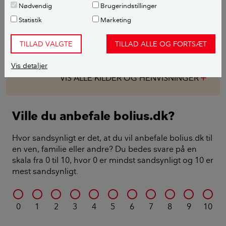
er uvildige og bygger dokumenteret viden.
Nødvendig
Brugerindstillinger
Indholdet bliver løbende ajourført.
Statistik
Marketing
Alle bidragsydere:
TILLAD VALGTE
TILLAD ALLE OG FORTSÆT
Malte Abildgaard Christensen
,
journalist
Vis detaljer
VIS ALLE KILDER OG HENVISNINGER
add
Ville du anbefale bolius.dk?
Hvor sandsynligt er det, at du vil anbefale bolius.dk til
en ven, familie eller andre? Du bedes svare på en
skala fra 0 til 10, hvor 0 er mindst sandsynligt og 10 er
mest sandsynligt.
0
1
2
3
4
5
6
7
8
9
10