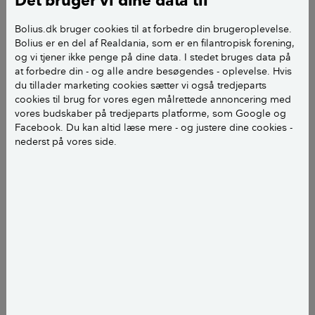
Det bruger vi dine data til
Et godt naboskab kan betyde rigtig meget for din
trivsel i hverdagen. Derfor kan det også betyde meget
Bolius.dk bruger cookies til at forbedre din brugeroplevelse.
Bolius er en del af Realdania, som er en filantropisk forening,
for dine naboers trivsel, hvilken type nabo du er.
og vi tjener ikke penge på dine data. I stedet bruges data på
at forbedre din - og alle andre besøgendes - oplevelse. Hvis
Tag testen herunder og bliv klogere på, om du er en
du tillader marketing cookies sætter vi også tredjeparts
god nabo eller om der er plads til forbedring.
cookies til brug for vores egen målrettede annoncering med
vores budskaber på tredjeparts platforme, som Google og
Facebook. Du kan altid læse mere - og justere dine cookies -
LÆS OGSÅ:
Sådan sikrer du et godt naboskab
nederst på vores side.
LÆS OGSÅ:
10 gode råd: Sådan undgår du en
nabokonflikt
Må vi vise dig en quiz?
Her plejer at ligge en quiz. Vi kan
desværre ikke vise dig quizzen, på