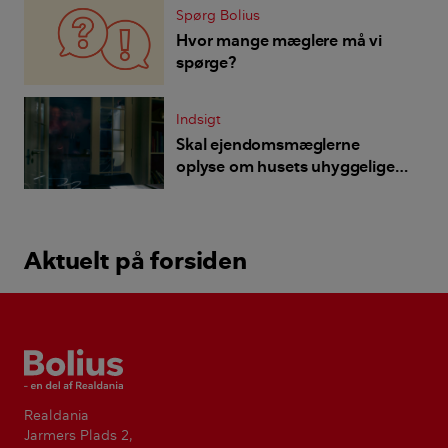
Spørg Bolius
Hvor mange mæglere må vi
spørge?
Indsigt
Skal ejendomsmæglerne
oplyse om husets uhyggelige
fortid?
Aktuelt på forsiden
Bolius
Realdania
Jarmers Plads 2,