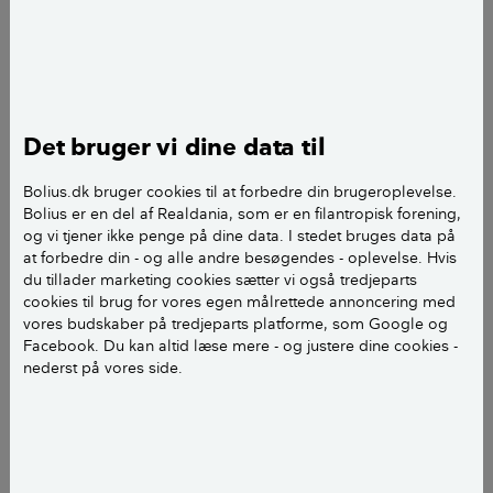
Vi har et hus til salg i Gilleleje, et sommerhus som
bruges til helårsbrug. Efter 23 år i Asien flyttede vi
møblerne hjem til huset som er helårsvenligt. Sidste
mandag tog vi afsted på ferie og efter nogle timer
Det bruger vi dine data til
kom der ubudne gæster og tog for sig fra alle hylder.
De var der sågar 2 gange. For nogle måneder siden
Bolius.dk bruger cookies til at forbedre din brugeroplevelse.
satte vi huset til salg og det kom på boligsiden og på
Bolius er en del af Realdania, som er en filantropisk forening,
og vi tjener ikke penge på dine data. I stedet bruges data på
nettet hos mægleren. Det undre os meget at man
at forbedre din - og alle andre besøgendes - oplevelse. Hvis
sætter adressen på så man i princippet kan sidde på
du tillader marketing cookies sætter vi også tredjeparts
nettet og planlægge sine indbrud og med
cookies til brug for vores egen målrettede annoncering med
plantegninger sågar en flugtvej. Jeg mener at det ville
vores budskaber på tredjeparts platforme, som Google og
Facebook. Du kan altid læse mere - og justere dine cookies -
være en ide at fjerne adresserne fra nettet og er der
nederst på vores side.
interesserede køber må man henvende sig hos
ejendomsmægleren. Jeg er over evist om at det vil
give mindre indbrud på huse der er til salg og dog
mere arbejde til mæglerne. I vores tilfælde mener
politiet at det er et bestillingsarbejde. Vi er i et