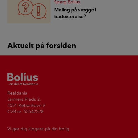
Spørg Bolius
Maling på vægge i
badeværelse?
Aktuelt på forsiden
Bolius
Realdania
Jarmers Plads 2,
1551 København V
CVR-nr. 55542228
Vi gør dig klogere på din bolig