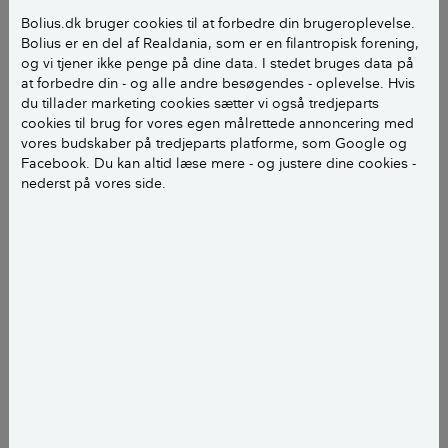
bygningsreglementets krav til vådrum."
Bolius.dk bruger cookies til at forbedre din brugeroplevelse.
Bolius er en del af Realdania, som er en filantropisk forening,
og vi tjener ikke penge på dine data. I stedet bruges data på
Derved er der egentlig metodefrihed for udførelsen,
at forbedre din - og alle andre besøgendes - oplevelse. Hvis
blot funktionskravet er overholdt.
du tillader marketing cookies sætter vi også tredjeparts
cookies til brug for vores egen målrettede annoncering med
Det fremgår af Bygningsreglementets § 339:
vores budskaber på tredjeparts platforme, som Google og
Facebook. Du kan altid læse mere - og justere dine cookies -
nederst på vores side.
Vådrum, herunder baderum samt bryggers og WC-
rum med gulvafløb, skal opfylde følgende krav:
1) Gulve og vægge skal udføres, så de kan modstå de
fugtpåvirkninger og de mekaniske og kemiske
påvirkninger, der normalt forekommer i vådrum.
...
6) Ved brug af skeletvægge samt gulv- og
vægkonstruktioner, der indeholder træ eller andre