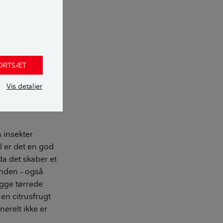
eskarmen, kan du
 Du kan også
eol og lade
nge
skærm,
FORTSÆT
Xerographica og
Vis detaljer
å insekter
l er det en god
 da det skaber et
anden – også
gge tørrede
 en citrusfrugt
erelt ikke er