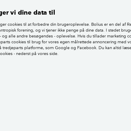
 konstant fugtig jord. Typiske tegn på, at
er vi dine data til
ænger til vand er, hvis bladene begynder at
 yderste bladspidser bliver brune. Du kan
ger cookies til at forbedre din brugeroplevelse. Bolius er en del af R
finger eller en spisepind 3-4 cm ned i
antropisk forening, og vi tjener ikke penge på dine data. I stedet brug
de fugtige, behøver du ikke at vande.
- og alle andre besøgendes - oplevelse. Hvis du tillader marketing c
jeparts cookies til brug for vores egen målrettede annoncering med v
 tredjeparts platforme, som Google og Facebook. Du kan altid læs
cookies - nederst på vores side.
r står i en plastikpotte eller lignende, hvor
ve dem op, kan du vande dem således:
vaskebalje, en stor gryde eller lignende
husk at hælde gødning i vandet hver
g).
Foto: Heidi Lunds
tteplante i baljen, og lad den suge vand i
nutter.