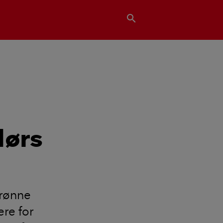
search
dørs
grønne
ere for