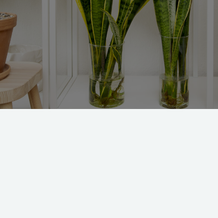
er skal have lys, men nogle kræver mindre
findes mange planter, der trives, når de
kte sol. Spørg på planteskolen eller i
vis du er på jagt efter sådanne planter.
lanter, der helst ikke skal stå i direkte lys.