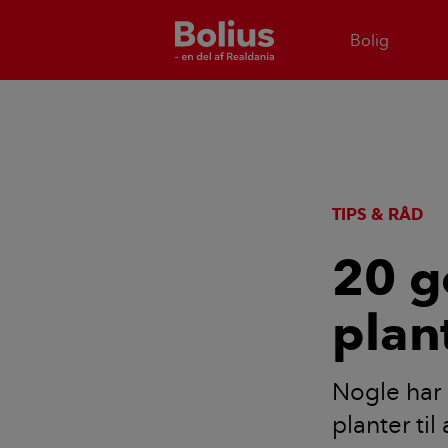
Bolig
TIPS & RÅD
20 g
plan
Nogle har 
planter ti