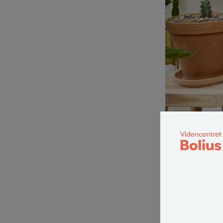
1
Alle potteplant
end andre. Der 
ikke står i dire
plantecentret, h
Her er 5 bud på p