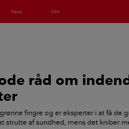
Have
Om
ode råd om inden
ter
grønne fingre og er eksperter i at få de 
l at strutte af sundhed, mens det kniber m