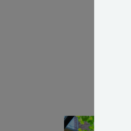
Plant dine plan
potte. Det er e
februar. Forber
til at brække en
ca. 1 cm fra pla
Fyld bunde
Put et par
Sæt plante
Fyld op me
LÆS OGSÅ: