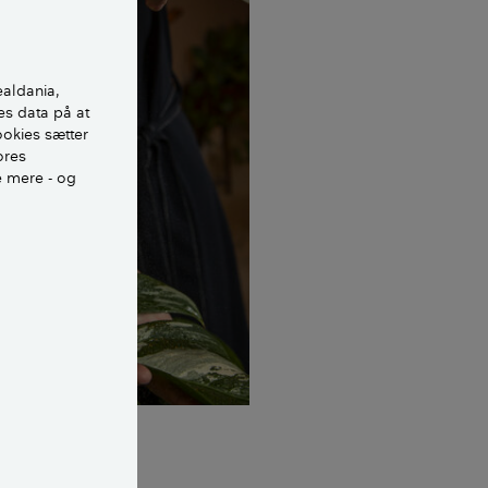
ealdania,
es data på at
ookies sætter
ores
e mere - og
gaard