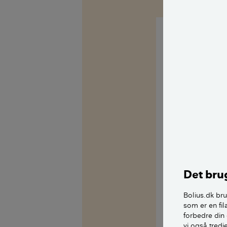
Hej Erik
Tak for dit god
sammen.
I dine kontraktf
gennemgang. By
en egentlig fys
altid og alle d
Det brug
Her vælger man
mangler til en 
Bolius.dk bru
som er en fil
måde obligatori
forbedre din 
vi også tred