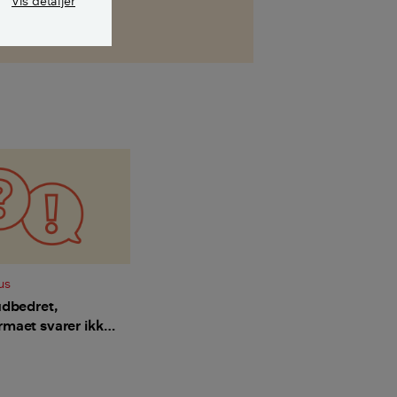
Vis detaljer
us
 udbedret,
rmaet svarer ikke
henvendelser -
vi så gøre?