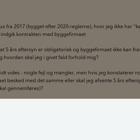
us fra 2017 (bygget efter 2020-reglerne), hvor jeg ikke har "kø
g indgik kontrakten med byggefirmaet.
 at 5 års eftersyn er obligatorisk og byggefirmaet ikke kan fra
g hvordan skal jeg i givet fald forhold mig?
vidt vides - nogle fejl og mangler, men hvis jeg konstaterer no
et besked med det samme eller skal jeg afvente 5 års eftersy
skal gennemføres)?
øre fra jer.