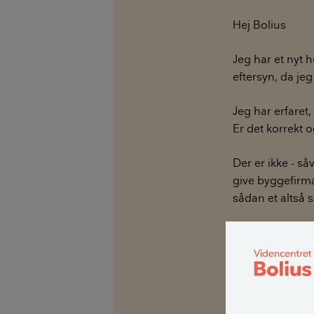
Hej Bolius
Jeg har et nyt h
eftersyn, da je
Jeg har erfaret,
Er det korrekt o
Der er ikke - så
give byggefirma
sådan et altså 
Ser frem til at h
Bedste hilsner
Erik