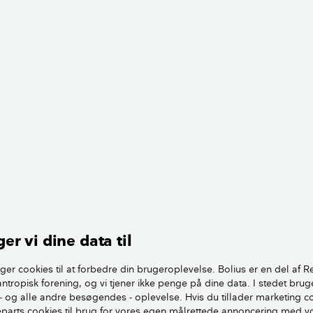
e spørgsmål. Der er mange der for blandet tingene og eftersy
orhold til typehusfirmaet er det ikke sikkert er der inkluderet 
gger din kontrakt eksempelvis på betingelserne AB Forbrug
isk gennemgang med. Men skulle der vise sig fejl og mangler
age melde disse skader ind.
er vi dine data til
 firmaer at samle og udskyde gennemgangen af diverse min
egentlig 5 års gennemgang - men det er hverken lovkrav elle
ger cookies til at forbedre din brugeroplevelse. Bolius er en del af R
antropisk forening, og vi tjener ikke penge på dine data. I stedet brug
sk.
- og alle andre besøgendes - oplevelse. Hvis du tillader marketing c
jeparts cookies til brug for vores egen målrettede annoncering med v