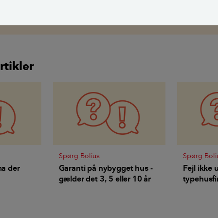
sen
,
ekstern fagekspert
rtikler
Spørg Bolius
Spørg Boli
ma der
Garanti på nybygget hus -
Fejl ikke
gælder det 3, 5 eller 10 år
typehusfi
 -
på vores 
illet hvis
hvad kan 
angler?