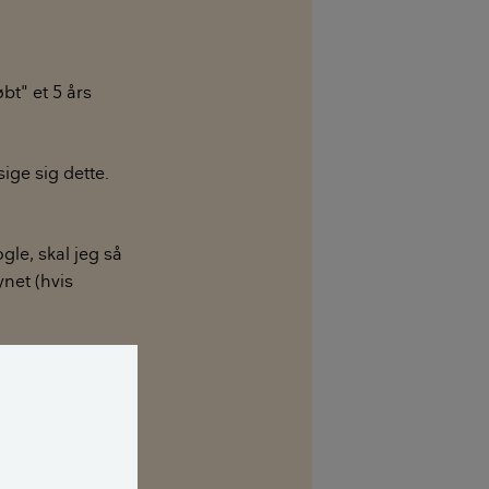
bt" et 5 års
sige sig dette.
gle, skal jeg så
net (hvis