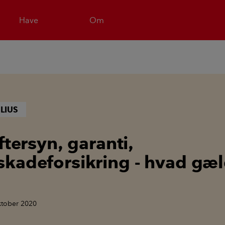
Have
Om
LIUS
ftersyn, garanti,
kadeforsikring - hvad gæl
ktober 2020