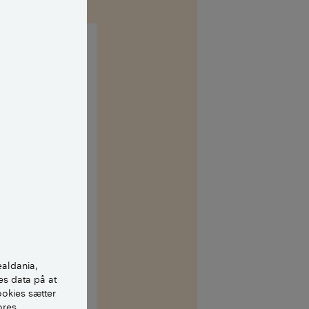
nene lidt
en 5 års
er er der ikke
, så kan du
dre fejl og
r på anden
ealdania,
es data på at
ookies sætter
ores