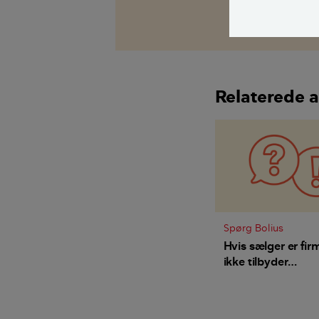
Morten Mathia
Relaterede a
Spørg Bolius
Hvis sælger er fir
ikke tilbyder
ejerskifteforsikring
hvordan er vi så st
der er fejl eller m