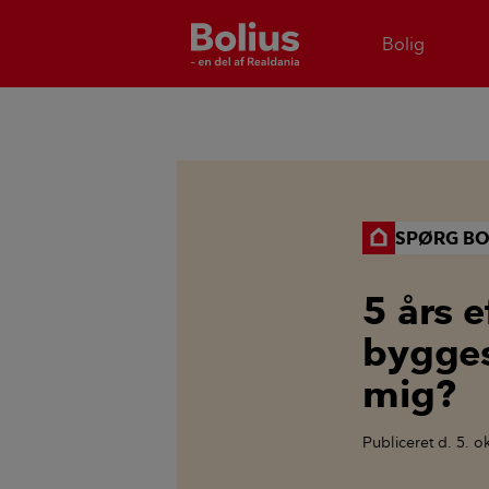
Bolig
SPØRG BO
5 års e
bygges
mig?
Publiceret
d. 5. o