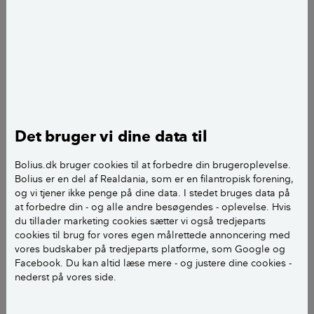
der forskel på hvor ofte du slår plænen. Nogle urter
kan nemlig bedst lide den kortklippede plæne, hvor
der kommer lys ned mellem græsstråene, mens
andre skal have lidt længere mellem slåningerne for
at nå at blomstre. Og så er der nogle, du med fordel
kan slå uden om i blomstringsperioden.
Det bruger vi dine data til
Nogle af de mest kendte blomster i plænen er bellis,
kløver og mælkebøtte, og dem vil de fleste
Bolius.dk bruger cookies til at forbedre din brugeroplevelse.
græsplæneejere støde på, men der findes mange
Bolius er en del af Realdania, som er en filantropisk forening,
flere, og meget yndige, blomstrende urter, der kan
og vi tjener ikke penge på dine data. I stedet bruges data på
vokse i plænen.
at forbedre din - og alle andre besøgendes - oplevelse. Hvis
du tillader marketing cookies sætter vi også tredjeparts
cookies til brug for vores egen målrettede annoncering med
De mange flere små og store blomstrende urter, der
vores budskaber på tredjeparts platforme, som Google og
kan trives i plænen kommer frem, hvis du giver dem
Facebook. Du kan altid læse mere - og justere dine cookies -
muligheden. Prøv fx at indstille græsslåningen i
nederst på vores side.
et område, eller sæt frekvensen for slåningen ned, og
se, hvad kommer. Du behøver ikke at lade det vokse