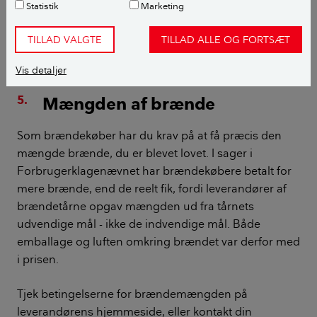
Statistik
Marketing
end aftalt.
TILLAD VALGTE
TILLAD ALLE OG FORTSÆT
LÆS OGSÅ:
Brænde til brændeovne og pejse
Vis detaljer
Mængden af brænde
Som brændekøber har du krav på at få præcis den
mængde brænde, du er blevet lovet. I sager i
Forbrugerklagenævnet har brændekøbere betalt for
mere brænde, end de reelt fik, fordi leverandører af
brændetårne opgav mængden ud fra tårnets
udvendige mål - ikke de indvendige mål. Både
emballage og luften omkring brændet var derfor med
i prisen.
Tjek betingelserne for brændemængden på
leverandørens hjemmeside, eller kontakt din