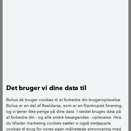
Inden du køber brænde bør du bl.a. tjekke om det er luft- eller
ovntørret. Foto: Matt Ragen.
Det bruger vi dine data til
Brændeleverandørens
Bolius.dk bruger cookies til at forbedre din brugeroplevelse.
omdømme
Bolius er en del af Realdania, som er en filantropisk forening,
og vi tjener ikke penge på dine data. I stedet bruges data på
at forbedre din - og alle andre besøgendes - oplevelse. Hvis
Undersøg brændeleverandørens omdømme, før du
du tillader marketing cookies sætter vi også tredjeparts
bestiller brænde. Lav fx en Google-søgning eller
cookies til brug for vores egen målrettede annoncering med