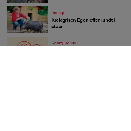
Indsigt
Kælegrisen Egon øffer rundt i
stuen
Spørg Bolius
Må jeg holde kælegris i min
lejlighed?
Aktuelt på forsiden
Bolius
Realdania