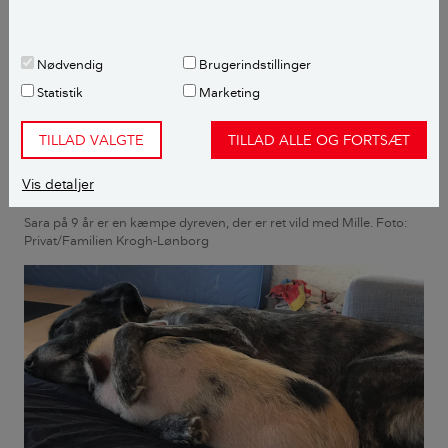
Nødvendig
Brugerindstillinger
Statistik
Marketing
TILLAD VALGTE
TILLAD ALLE OG FORTSÆT
Vis detaljer
Sara på 9 år er en kæmpe dyreven, der er ret vild med Mille. Foto:
Privat/Familien Krogh-Lønborg