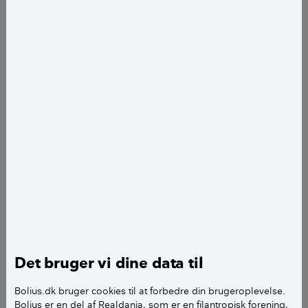
på op til 400 kg. Nemlig minigrisene (som egentlig er
en blanding af forskellige racer, men som
specialavles til at være små), hængebugsvin,
kunekune og de sjældne meishan.
LÆS OGSÅ:
Kælegrisen Egon øffer rundt i stuen
Det bruger vi dine data til
Bolius.dk bruger cookies til at forbedre din brugeroplevelse.
Hvis du vil vide, hvor stor dine kælegrise bliver, bør du se
Bolius er en del af Realdania, som er en filantropisk forening,