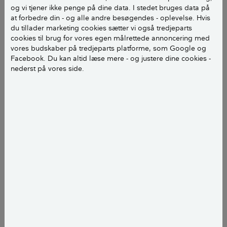
forældrene, så du kan se, hvilke gener de har og dermed hvor
og vi tjener ikke penge på dine data. I stedet bruges data på
store, de har udsigt til at blive. Foto: KuneKune.dk
at forbedre din - og alle andre besøgendes - oplevelse. Hvis
du tillader marketing cookies sætter vi også tredjeparts
Der findes kælegrise i mange forskellige størrelser, i
cookies til brug for vores egen målrettede annoncering med
og med du kan vælge enhver type gris som kælegris.
vores budskaber på tredjeparts platforme, som Google og
Facebook. Du kan altid læse mere - og justere dine cookies -
Sortbroget landrace og uldgrisen kan blive helt op til
nederst på vores side.
150 kg, mens kune kune og meishan normalt vejer
mellem 60-90 kg.
Derudover specialavles en række minigrise og
miniaturegrise, som kan være en blanding af
forskellige racer. Minigrise vejer typisk mellem 10-50
kg.
Det er en god idé at undersøge, hvor store dine
kælegrise vil blive, når de er fuldt udvokset. Det er de
først, når de er minimum 3 år gamle. Ved at se
forældrene, har du mulighed for at vurdere, hvor