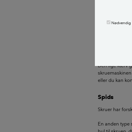
du, at bitten el
risikere at ødel
Nødvendig
En bit (se bille
sættes i skruem
der er dårligst
være svær at st
Den lige kærv gø
skruemaskinen e
eller du kan ko
Spids
Skruer har fors
En anden type 
hul til skruen, 