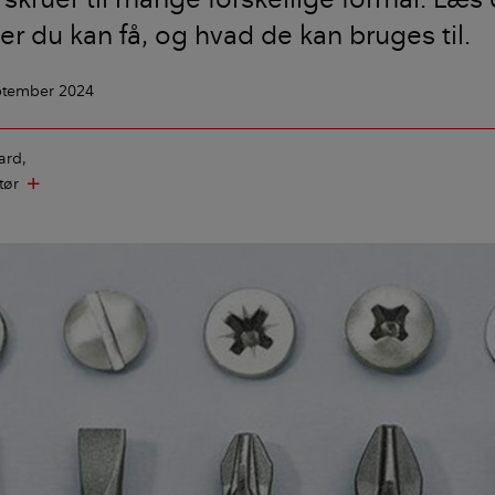
uer du kan få, og hvad de kan bruges til.
eptember 2024
ard
tør
add