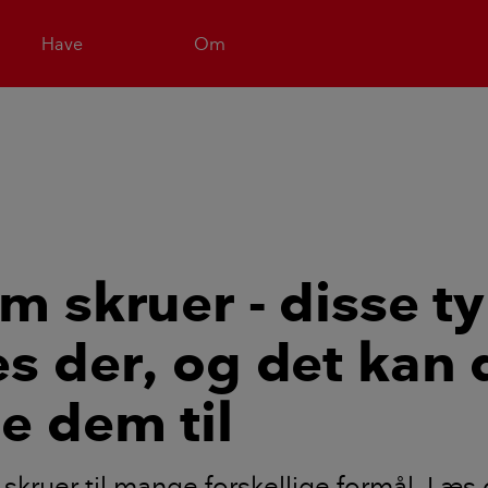
Have
Om
om skruer - disse t
es der, og det kan 
e dem til
 skruer til mange forskellige formål. Læs 