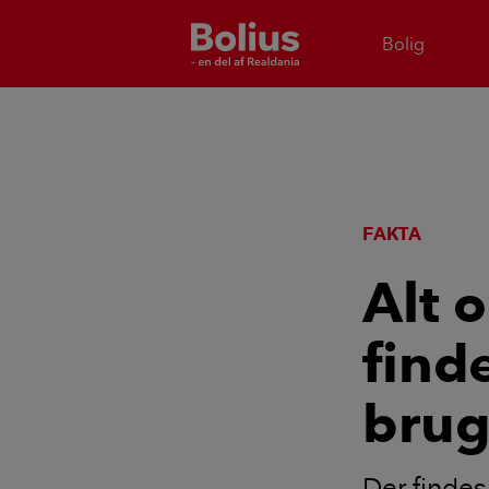
Bolig
FAKTA
Alt 
find
brug
Der findes