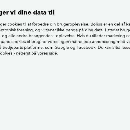
er vi dine data til
krue varierer meget. Nogle skruer skal flugte med overfladen
ger cookies til at forbedre din brugeroplevelse. Bolius er en del af R
antropisk forening, og vi tjener ikke penge på dine data. I stedet brug
 andre skal stikke lidt op og næsten pynte på overfladen.
- og alle andre besøgendes - oplevelse. Hvis du tillader marketing c
jeparts cookies til brug for vores egen målrettede annoncering med v
ved, du vælger at bruge, kommer an på, hvilket udtryk du øn
 tredjeparts platforme, som Google og Facebook. Du kan altid læs
ar et ønske om at skjule skruens hoved, men som samling af
cookies - nederst på vores side.
erigter eller indfatninger omkring en dør, kan et synligt skru
ed til at fremhæve og give det et særligt udtryk.
Bolte, møtrikker og franske skruer