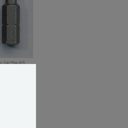
o: Carl Ras A/S
evind samt et
il at skrue en
træskruer (også