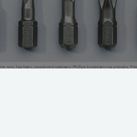
re: torx, lige kærv, pozidrive krydskærv, Phillips krydskærv og unbrako. Fot
kruer?
es til at sammenføje eller fastgøre materialer. Den har et g
rv. Der skal bruges en skruetrækker eller en skruemaskine t
løs.
, vi kender til, stammer fra Egypten 300 år f.Kr., hvor lange 