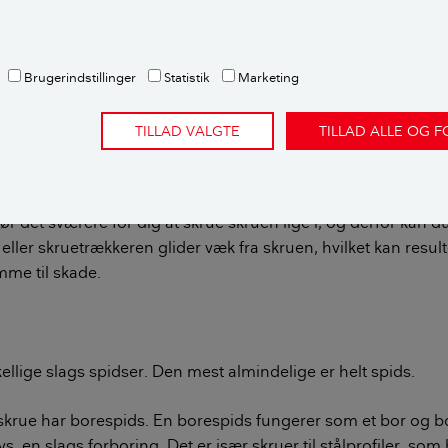
ler skruetrækkeren bliver slidt og i værste tilfælde knækker. 
ægge skruens kærv, hvilket vil gøre det vanskeligere at udfør
Brugerindstillinger
Statistik
Marketing
det i toppen af artiklen) er en lille stålspids formet efter kærv
askinen eller en skruetrækker til bits. Bitten med den lige kæ
TILLAD VALGTE
TILLAD ALLE OG 
 at bruge i en skruemaskine, da den nemt glider ud af kærven
yre og fuldføre opgaven korrekt.
r det sværere for dig at skrue skruen lige i, og derfor kan du 
ller skruetrækkeren glider væk fra skruen, hvilket kan resulte
mme til skade.
kellige slags spidser. Den mest almindelige er helt spids.
skrue har borespids. En borespids fungerer som et bor og b
dvs. en slags forboring. Det er især skruer til stålprofiler, so