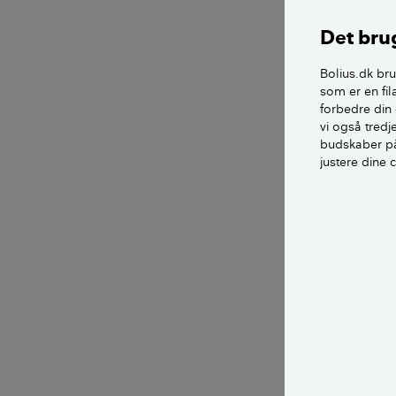
Hoved
Det brug
Hovedet på en s
Bolius.dk bru
som er en fil
helt plan, mens
forbedre din 
vi også tred
Hvilken type ho
budskaber på
bygger. Mange h
justere dine 
fastgørelse af g
messing, være m
LÆS OGSÅ: