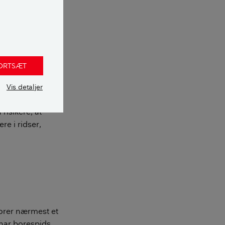
Du kan også
e arbejdet.
typer, som
rv er den type,
FORTSÆT
 og kan derfor
Vis detaljer
risikere, at
re i ridser,
orer nærmest et
m har borespids,