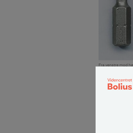
Fra venstre mod høj
Hvad er s
En skrue anvend
hoved med en kæ
skrue fast eller 
De første skruer