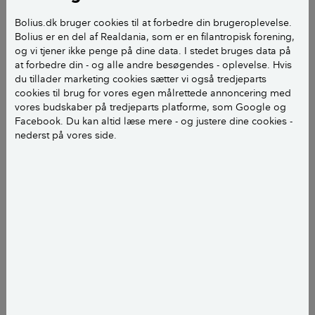
I begyndelsen af 2020 boede Bianca Olivia Røj­bæk
Bolius.dk bruger cookies til at forbedre din brugeroplevelse.
og kæresten Valdemar Harreby Vedel i en lejlighed
Bolius er en del af Realdania, som er en filantropisk forening,
på under 30 m2 i Korea. Han studerede, hun skrev
og vi tjener ikke penge på dine data. I stedet bruges data på
at forbedre din - og alle andre besøgendes - oplevelse. Hvis
speciale. Glæden var derfor stor, da de planmæssigt
du tillader marketing cookies sætter vi også tredjeparts
vendte hjem til lejligheden på Nørrebro i København
cookies til brug for vores egen målrettede annoncering med
hen ad foråret – nu til hele 60 m2.
vores budskaber på tredjeparts platforme, som Google og
Facebook. Du kan altid læse mere - og justere dine cookies -
nederst på vores side.
– I Korea fandt vi ud af, at det var dejligt at være
sammen, men også dejligt ikke at være sammen
altid. Derfor føltes det som den vildeste frihed at
komme tilbage til en toværelses. Ret hurtigt var to
værelser bare heller ikke rigtig nok til, at vi begge
kunne have lidt frihed og ”space” i hverdagen.
LÆS OGSÅ:
Fra København til Hillerød: Nu har
vi plads til 3 pigeværelser