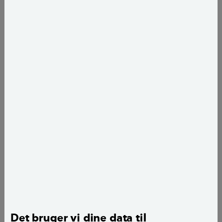
Publiceret
d. 12. februar 2021
Louise Skøtt Gadeberg
journalist
add
Camilla Stephan
fotograf
add
Det bruger vi dine data til