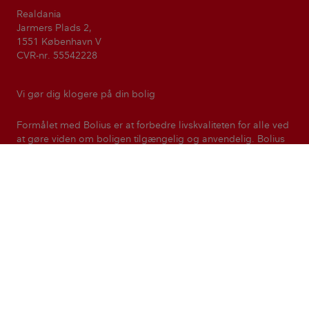
Realdania
Jarmers Plads 2,
1551 København V
CVR-nr. 55542228
Vi gør dig klogere på din bolig
Formålet med Bolius er at forbedre livskvaliteten for alle ved
at gøre viden om boligen tilgængelig og anvendelig. Bolius
er en del af den filantropiske forening Realdania.
Realdania
Kontakt
Presse
Nyhedsbreve
Magasinet Bolius