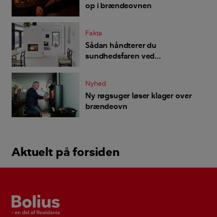
op i brændeovnen
Fakta
Sådan håndterer du
sundhedsfaren ved
brændeovne og pejse
Nyhed
Ny røgsuger løser klager over
brændeovn
Aktuelt på forsiden
Bolius