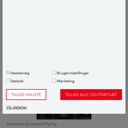
lufttilførslen korrekt, siger Videncentret Bolius'
fagekspert, Ole Vedsted-Jakobsen.
Nødvendig
Brugerindstillinger
Statistik
Marketing
TILLAD VALGTE
TILLAD ALLE OG FORTSÆT
Vis detaljer
Eksempel på opstart af fyring