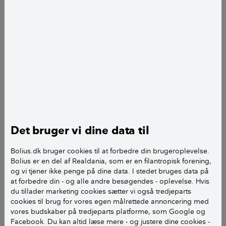
Aduro Smart Response benytter to sensorer til at sende
information fra din brændeovn til din smartphone. Foto: Aduro
FAKTA OM ADURO SMART RESPONSE
Aduro Smart Response består af en trådløs
temperaturboks med to sensorer
Det bruger vi dine data til
Ved opstart indtaster du data for din
brændeovnstype.
Bolius.dk bruger cookies til at forbedre din brugeroplevelse.
Bolius er en del af Realdania, som er en filantropisk forening,
De to sensorer monteres med magneter på
og vi tjener ikke penge på dine data. I stedet bruges data på
at forbedre din - og alle andre besøgendes - oplevelse. Hvis
brændeovnens bagside og sender signal om
du tillader marketing cookies sætter vi også tredjeparts
henholdsvis temperatur og opstartstidspunkt
cookies til brug for vores egen målrettede annoncering med
til din smartphone. Signalet tegnes ind i en
vores budskaber på tredjeparts platforme, som Google og
graf, som baseret på test viser den optimale
Facebook. Du kan altid læse mere - og justere dine cookies -