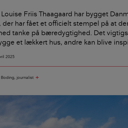
 Louise Friis Thaagaard har bygget Dan
a, der har fået et officielt stempel på at d
med tanke på bæredygtighed. Det vigtigs
ygge et lækkert hus, andre kan blive inspi
pril 2025
e Boding
journalist
add