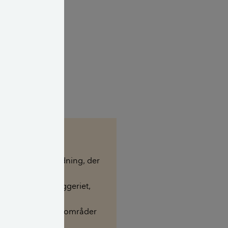
 sikres længere
over ville vi
 dårlig maling
0 procent
ffer ind via den
DGNB?
certificeringsordning, der
at fremme
hedshensyn i byggeriet,
 kontorbygninger,
omme, skoler, byområder
 enfamiliehuse.