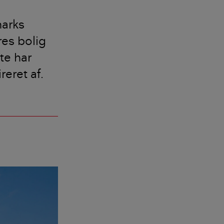
marks
eres bolig
te har
reret af.