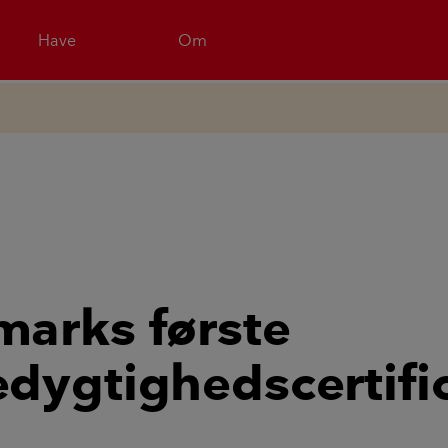
Have
Om
arks første
dygtighedscertifi