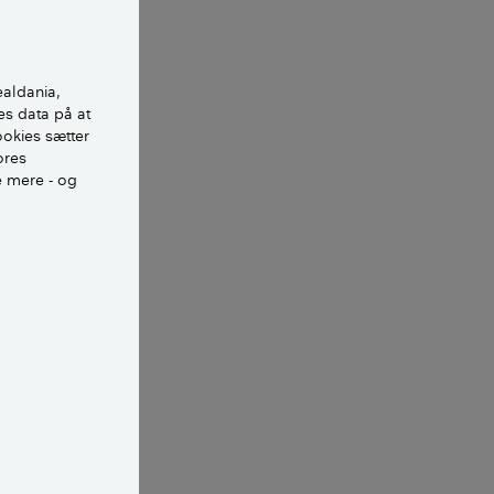
ed i min
 om ikke at
ealdania,
es data på at
ookies sætter
ores
e mere - og
ellige måder,
å landsbyer med
t hippiehus,
er i træ i
rt udhæng på