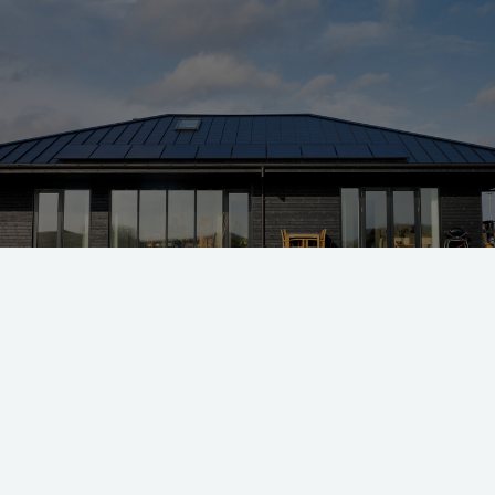
marks første DGNB-certificerede villa. Foto: Andreas Bang Kirkegaard
agaard kender alt ned til den allermindste detalje i sit hus. 
er lavet af gamle bildæk. Han ved, at gardinerne er lavet af 
 der er samlet ind i europæiske skove. Og han ved, at køkken-