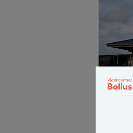
Villa Grenaa er Dan
Dennis Friis Tha
gulvunderlaget 
plastikflasker,