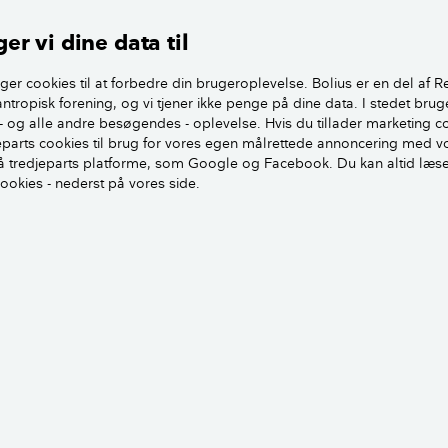
lle bo i resten af vores liv. Men jeg arbejder med bæredygtigh
er vi dine data til
på et tidspunkt kunne jeg ikke længere forliges med tanken
gt, når vi skulle bygge et hus, fortæller Dennis.
ger cookies til at forbedre din brugeroplevelse. Bolius er en del af R
antropisk forening, og vi tjener ikke penge på dine data. I stedet brug
- og alle andre besøgendes - oplevelse. Hvis du tillader marketing c
Vi kan alle bo mere bæredygtigt
jeparts cookies til brug for vores egen målrettede annoncering med v
 tredjeparts platforme, som Google og Facebook. Du kan altid læs
cookies - nederst på vores side.
nktionelt – ikke et hippiehus
fter bæredygtige principper kan se ud på lige så mange forsk
 ud på en dansk villavej. Dennis og Louise kiggede først p
x halmballer.
 godt tænke mig at bygge et hus, der egentlig ikke lignede e
ganske almindeligt, lækkert hus at bo i, forklarer Dennis.
e valgte at bygge et træhus, hvor de bærende konstruktioner 
n, og facaden er beklædt med træ. Der er lavet et ekstra sto