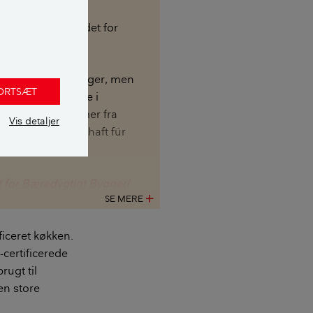
et af nonprofit-
anisationen Rådet for
 byggeri.
forskellige ordninger, men
FORTSÆT
n mest benyttede i
rdningen stammer fra
Vis detaljer
eutsche Gesellschaft für
es Bauen).
 for Bæredygtigt Byggeri
SE MERE
add
ficeret køkken.
certificerede
rugt til
en store