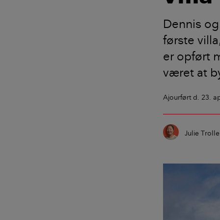
Dennis og
første vill
er opført 
været at b
Ajourført
d. 23. a
Julie Troll