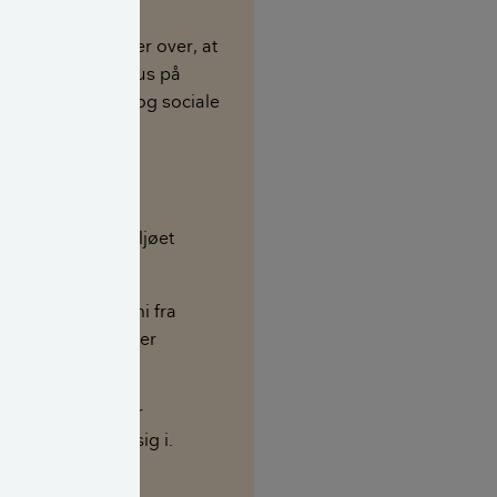
tificering dækker over, at
er opført med fokus på
ge, økonomiske og sociale
hedshensyn.
rer:
eriet belaster miljøet
 muligt
 samlede økonomi fra
se til nedrivning er
ret.
eriet er sundt for
ker at opholde sig i.
bliver i Danmark