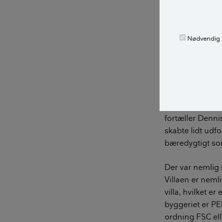
på at gennemgå 
specifikationer
de er producere
Nødvendig
produktionen, 
– Vi er virkelig
google ”hvorda
tusindvis af tim
finde ud af, h
fortæller Denni
skabte lidt udfo
bæredygtigt so
Der var nemlig 
Villaen er neml
villa, hvilket e
byggeriet er PE
ordning FSC elle