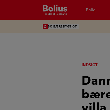
Bolig
BO BÆREDYGTIGT
INDSIGT
Danm
bære
villa