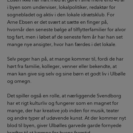
i byen som underviser, lokalpolitiker, redaktør for
sognebladet og aktiv i den lokale idrætsklub. For
Arne Ebsen er det svært at sætte en finger på,
hvornår den seneste bølge af tilflytterfamilier for alvor
tog fart, men i løbet af de seneste fem år har han set
mange nye ansigter, hvor han færdes i det lokale.
Selv peger han på, at mange kommer til, fordi de har
hørt fra familie, kolleger, venner eller bekendte, at
man kan give sig selv og sine børn et godt liv i Ulbølle
og omegn.
Det spiller også en rolle, at nærliggende Svendborg
har et rigt kulturliv og fungerer som en magnet for
mange, der har kreative job inden for musik, teater
og andre typer af udøvende kunst. At der kommer nyt
blod til byen, giver Ulbølles garvede garde fornyede
kræfter til at kæmpe for byens fremtid.