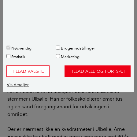
Nødvendig
Brugerindstillinger
Statistik
Marketing
TILLAD VALGTE
TILLAD ALLE OG FORTSÆT
Arne Ebsen (billedet) er en af de drivkrafterne bag den positive
udvikling i Ulbølle og omegn. Foto: Kristine Kiilerich.
Vis detaljer
Arne Ebsen er en af lokalpatriotismens stærkeste
stemmer i Ulbølle. Han er folkeskolelærer emeritus
og en sand foregangsmand for udviklingen i
området.
Der er nærmest ikke en kvadratmeter i Ulbølle, Arne
Ebsen ikke har haft med at gøre i sine mere end 40 år