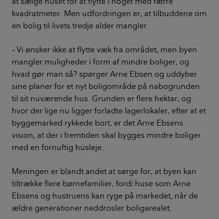
at sælge huset for at flytte i noget med færre
kvadratmeter. Men udfordringen er, at tilbuddene om
en bolig til livets tredje alder mangler.
– Vi ønsker ikke at flytte væk fra området, men byen
mangler muligheder i form af mindre boliger, og
hvad gør man så? spørger Arne Ebsen og uddyber
sine planer for et nyt boligområde på nabogrunden
til sit nuværende hus. Grunden er flere hektar, og
hvor der lige nu ligger forladte lagerlokaler, efter at et
byggemarked rykkede bort, er det Arne Ebsens
vision, at der i fremtiden skal bygges mindre boliger
med en fornuftig husleje.
Meningen er blandt andet at sørge for, at byen kan
tiltrække flere børnefamilier, fordi huse som Arne
Ebsens og hustruens kan ryge på markedet, når de
ældre generationer neddrosler boligarealet.