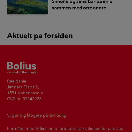
Simone og Jens bor på en ø
sammen med otte andre
Aktuelt på forsiden
Bolius
Realdania
Jarmers Plads 2,
1551 København V
CVR-nr. 55542228
Vi gør dig klogere på din bolig
Formålet med Bolius er at forbedre livskvaliteten for alle ved