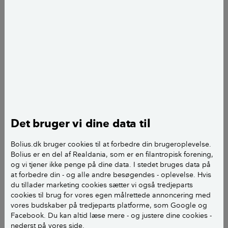
landsbyklynge. Tallene afslører, at flere af byerne i
sognet noterer sig for en stigning i antal indbyggere
eller som minimum status quo. Og fageksperten
vurderer, at Ulbølle, Vester og Øster Skerninge samt
Ollerup har en række fællestræk, der gør dem ekstra
interessante for tilflyttere, hvor især egnens
infrastruktur spiller en væsentlig rolle.
- Du er en kort bustur fra både Faaborg og
Svendborg, hvor der er gode forbindelser til Odense
Det bruger vi dine data til
og videre rundt i landet. Det gør, at du sagtens kan
Bolius.dk bruger cookies til at forbedre din brugeroplevelse.
bo i Ulbølle og passe et arbejde i en af regionens
Bolius er en del af Realdania, som er en filantropisk forening,
større byer, selv hvis du bruger offentlig transport,
og vi tjener ikke penge på dine data. I stedet bruges data på
siger Jørgen Munksgaard Rasmussen.
at forbedre din - og alle andre besøgendes - oplevelse. Hvis
du tillader marketing cookies sætter vi også tredjeparts
cookies til brug for vores egen målrettede annoncering med
Foruden transporten og den forholdsvis lette adgang
vores budskaber på tredjeparts platforme, som Google og
til arbejde og uddannelse påvirker også andre
Facebook. Du kan altid læse mere - og justere dine cookies -
faktorer områdets samlede tiltrækningskraft. Der er
nederst på vores side.