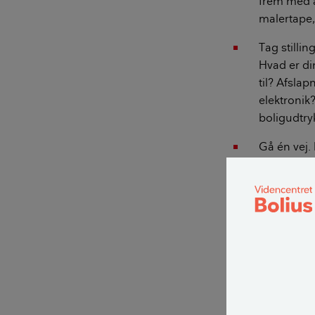
frem med a
malertape,
Tag stillin
Hvad er di
til? Afslap
elektronik? 
boligudtry
Gå én vej.
birkeskov, 
er knaldrød
begyndt p
Skab et af
- en bane t
meget i r
Skal du br
være af en 