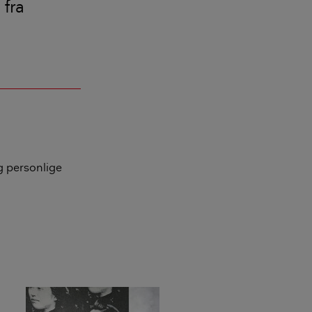
 fra
d
g personlige