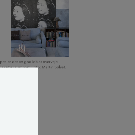
et, er det en god idé at overveje
il skabe i rummet. Foto: Martin Sølyst.