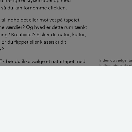
t hænge et stykke tapet op med
 så du kan fornemme effekten.
g til indholdet eller motivet på tapetet.
ne værdier? Og hvad er dette rum tænkt
ning? Kreativitet? Elsker du natur, kultur,
Er du flippet eller klassisk i dit
k?
Inden du vælger tap
 Fx bør du ikke vælge et naturtapet med
hvilket udtryk du v
hvis du også er til pangfarver og din sofa
. Hold det farve- eller fx naturtema, du er
å.
grænset felt på væggen. Det er en balance
apet kan være for lidt - tre kan være for
ummet.
yde en hel vægflade, bør dine mønstervalg
vis størrelse. Tænk i store motiver.