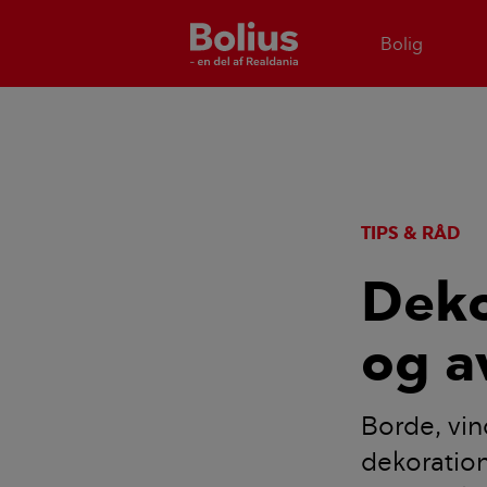
Bolig
TIPS & RÅD
Deko
og a
Borde, vi
dekoration