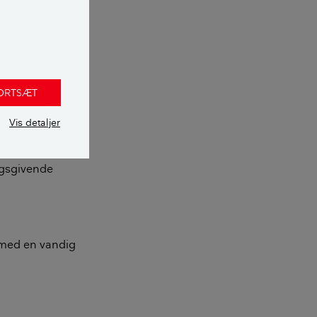
FORTSÆT
Vis detaljer
ngsgivende
 med en vandig