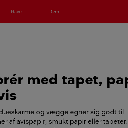
Have
Om
rér med tapet, pa
vis
ndueskarme og vægge egner sig godt til
er af avispapir, smukt papir eller tapeter.