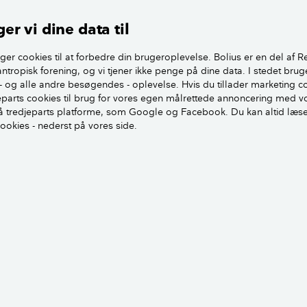
som dekoration på dit bord
er vi dine data til
kelig lege med dine møblers udtryk ved
ger cookies til at forbedre din brugeroplevelse. Bolius er en del af R
ik. Et gammeldags snørklet møbel kan få
antropisk forening, og vi tjener ikke penge på dine data. I stedet brug
- og alle andre besøgendes - oplevelse. Hvis du tillader marketing c
t udtryk med moderne tapet.
jeparts cookies til brug for vores egen målrettede annoncering med v
 tredjeparts platforme, som Google og Facebook. Du kan altid læs
sien sætter grænser: En kommode med
cookies - nederst på vores side.
er, et stolesæde med vilde blomster eller
et gammelt mahognibord er tapetseret
ndemotiv.
omhyggelig, når du klipper tapetet ud.
bordet på hovedet og stil det oven på
g tegn derefter rundt i bordkanten med en
Pep dine gamle møb
Martin Sølyst.
kte på tapetet.
ers tapetklæber 290, når du klæber
t til bordet. Smør altid klæberen på papiret