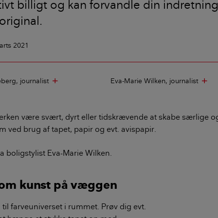
ivt billigt og kan forvandle din indretning
original.
arts 2021
eberg
journalist
Eva-Marie Wilken
journalist
add
ad
rken være svært, dyrt eller tidskrævende at skabe særlige o
jem ved brug af tapet, papir og evt. avispapir.
ra boligstylist Eva-Marie Wilken.
som kunst på væggen
g til farveuniverset i rummet. Prøv dig evt.