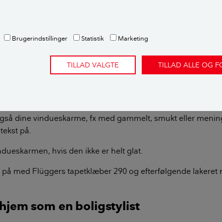
Brugerindstillinger
Statistik
Marketing
 bruges som dekoration i hjemmet. Foto: Martin Sølyst.
TILLAD VALGTE
TILLAD ALLE OG 
som dekoration i vindueskarmen
også dine vindueskarme, fx med gammelt, smukt eller meni
tekst på.
indueskarmen, hvis den ikke er helt glat.
et på med Flüggers tapetklæber 290 og efterfølgende lakeret
 hjem som en boligstylist