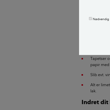
Nødvendig
Avispapir kan også
3. Tapet 
Tapetser 
papir med 
Slib evt. v
Alt er lim
lak.
Indret dit