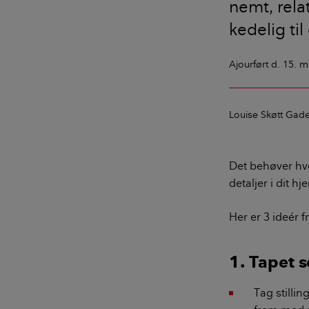
nemt, relat
kedelig til 
Ajourført
d. 15. m
Louise Skøtt Gad
Det behøver hve
detaljer i dit h
Her er 3 ideér f
1. Tapet 
Tag stillin