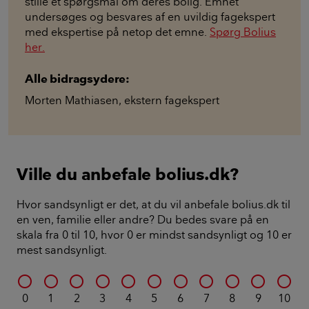
stille et spørgsmål om deres bolig. Emnet
undersøges og besvares af en uvildig fagekspert
med ekspertise på netop det emne.
Spørg Bolius
her.
Alle bidragsydere:
Morten Mathiasen
,
ekstern fagekspert
Ville du anbefale bolius.dk?
Hvor sandsynligt er det, at du vil anbefale bolius.dk til
en ven, familie eller andre? Du bedes svare på en
skala fra 0 til 10, hvor 0 er mindst sandsynligt og 10 er
mest sandsynligt.
0
1
2
3
4
5
6
7
8
9
10