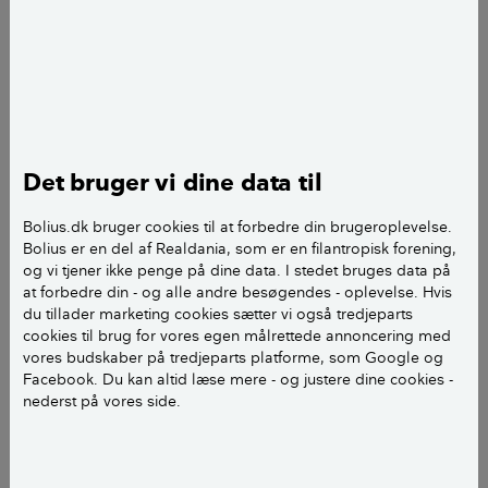
Vores problem er at der på den nye udvendige
trappe lægger sig vand på skiffertrin. Vi er uenig med
murermester som mener at det er ok at trin er
vandrette. vi mener at der bør være fald, idet vandet
bliver liggende og fryser til is i koldt vejr.
Det bruger vi dine data til
Trappen har 8 trin og kun 3 har lidt fald, ca. 2 mm.
Bolius.dk bruger cookies til at forbedre din brugeroplevelse.
Trin er ca. 330 mm dybe.
Bolius er en del af Realdania, som er en filantropisk forening,
og vi tjener ikke penge på dine data. I stedet bruges data på
Murermester var bekendt med skifferen, som ikke er
at forbedre din - og alle andre besøgendes - oplevelse. Hvis
du tillader marketing cookies sætter vi også tredjeparts
helt glat, derfor mener vi at han burde have været klar
cookies til brug for vores egen målrettede annoncering med
over problemet.
vores budskaber på tredjeparts platforme, som Google og
Facebook. Du kan altid læse mere - og justere dine cookies -
Hvor finder vi normer for det ?
nederst på vores side.
På forhånd tak