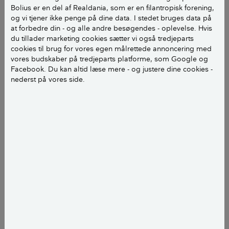
fx. lakering, slibning, påklistring af
Bolius er en del af Realdania, som er en filantropisk forening,
"sandpapirstrimler" eller andet, der gør trappen mere
og vi tjener ikke penge på dine data. I stedet bruges data på
at forbedre din - og alle andre besøgendes - oplevelse. Hvis
skridsikker?
du tillader marketing cookies sætter vi også tredjeparts
Maria S.
cookies til brug for vores egen målrettede annoncering med
vores budskaber på tredjeparts platforme, som Google og
Facebook. Du kan altid læse mere - og justere dine cookies -
nederst på vores side.
Kære Maria S.
Lakerede trappetrin er noget mere glatte olierede,
man kan lægge et stykke tæppe eller et skridsikkert
bånd ved trinforkant, men så er det meget vigtigt at
holde øje med at hele fladen helt klæber, da man
ellers risikere at snuble i en løs kant.
Det er også vigtigt ikke at give falsk tryghed, men at
børnene er opmærksomme på at det er en farlig
trappe som man skal gå og ikke løbe på.
Jeg vil anbefale at I sliber lakken af og oliebehandler