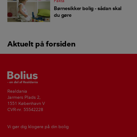
Fakta
Børnesikker bolig - sådan skal
du gøre
Aktuelt på forsiden
Bolius
Realdania
Jarmers Plads 2,
1551 København V
CVR-nr. 55542228
Vi gør dig klogere på din bolig