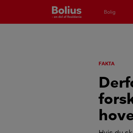
Bolig
FAKTA
Derf
fors
hove
Hvis du sk