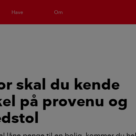
Have
Om
or skal du kende
kel på provenu og
dstol
al låne penge til en bolig, kommer du helt 