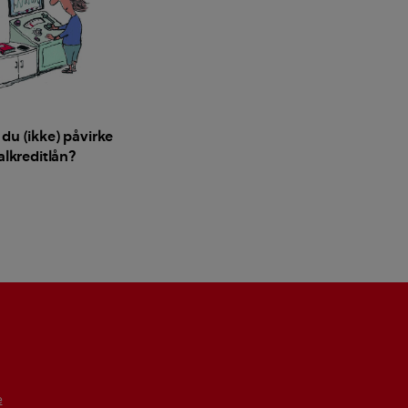
du (ikke) påvirke
alkreditlån?
e