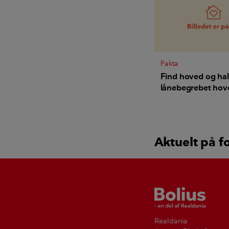
Fakta
Find hoved og hal
lånebegrebet hov
betyder
Aktuelt på f
Bolius
Realdania