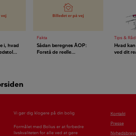
Fakta
Tips & Råd
e i, hvad
Sådan beregnes ÅOP:
Hvad kan 
edstol
Forstå de reelle
ved dit re
omkostninger ved dit
boliglån
orsiden
Vi gør dig klogere på din bolig
Kontakt
Presse
Formålet med Bolius er at forbedre
livskvaliteten for alle ved at gøre
Nyhedsbrev