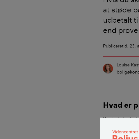
at støde p
udbetalt t
end prove
Publiceret
d. 23. 
Louise Kas
boligøkono
Hvad er 
Det beløb, du h
skal bruge 3 mil
låneprovenu på 