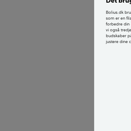
Det brug
Bolius.dk bru
Låneprove
som er en fil
forbedre din 
Etablerin
vi også tred
budskaber på
Tinglysning
justere dine 
Evt. kursta
Hovedstolen dæk
som indgår i den
LÆS OGSÅ:
Hvad er r
Et andet begreb,