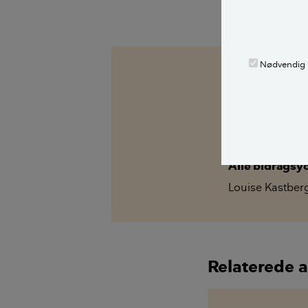
LÆS OGSÅ:
Nødvendig
Kilder, h
Fakta: I en fakt
om emnet ét ste
løbende ajourfø
Alle bidragsy
Louise Kastber
Relaterede a