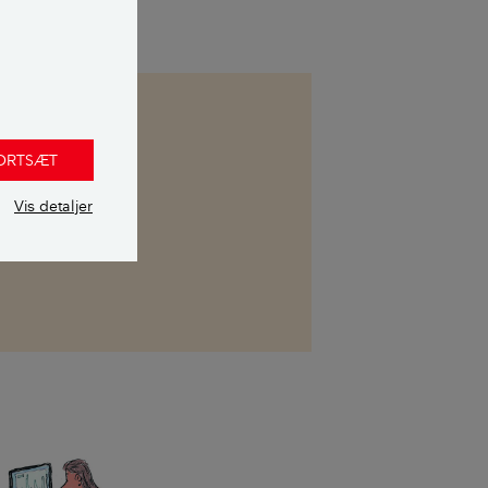
 boliglån
FORTSÆT
al vores viden
ndholdet bliver
Vis detaljer