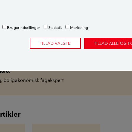
Sådan beregnes ÅOP: Forstå de reelle omkostninger ved dit
Brugerindstillinger
Statistik
Marketing
envisninger og metode
TILLAD VALGTE
TILLAD ALLE OG 
a-artikel går vi ekstra i dybden med et emne, så du kan læse 
d. Indholdet er uvildigt og bygger på dokumenteret viden. I
rt, så gældende viden og regler er medregnet.
dere:
g
,
boligøkonomisk fagekspert
rtikler