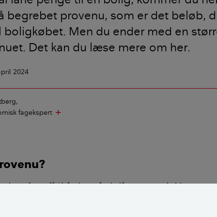
å begrebet provenu, som er det beløb, d
il boligkøbet. Men du ender med en stør
nuet. Det kan du læse mere om her.
april 2024
tberg
misk fagekspert
add
provenu?
ar brug for at få i hånden, når du låner penge, kaldes proven
lioner kroner til at betale sælger for en bolig, skal du have u
3 millioner kroner.