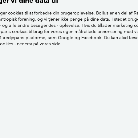
er vi dine data til
ger cookies til at forbedre din brugeroplevelse. Bolius er en del af R
nuet
antropisk forening, og vi tjener ikke penge på dine data. I stedet brug
- og alle andre besøgendes - oplevelse. Hvis du tillader marketing c
gsomkostninger
jeparts cookies til brug for vores egen målrettede annoncering med v
 tredjeparts platforme, som Google og Facebook. Du kan altid læs
safgifter til staten
cookies - nederst på vores side.
b
ker til gengæld ikke over renteudgifter og løbende gebyrer
 ydelse, du betaler for lånet hver måned eller hvert kvartal.
Hvad er bidragssatser?
estgæld?
 som du ofte vil støde på i tilknytning til hovedstol og prov