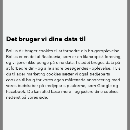
af boligens værdi med et realkreditlån (75 procent
hvis det er et sommerhus).
Hvis du fx skal købe en bolig til en million kroner, og
har 350.000 kroner kontant til udbetalingen, har du
kun behov for et realkreditlån på 650.000 kroner. Det
Det bruger vi dine data til
vil give en belåningsgrad i boligen på 65 procent.
Bolius.dk bruger cookies til at forbedre din brugeroplevelse.
Bolius er en del af Realdania, som er en filantropisk forening,
LÆS OGSÅ:
Derfor skal du kende forskel på
og vi tjener ikke penge på dine data. I stedet bruges data på
at forbedre din - og alle andre besøgendes - oplevelse. Hvis
provenu og hovedstol
du tillader marketing cookies sætter vi også tredjeparts
cookies til brug for vores egen målrettede annoncering med
vores budskaber på tredjeparts platforme, som Google og
Hvorfor stiger bidragssatsen, jo
Facebook. Du kan altid læse mere - og justere dine cookies -
nederst på vores side.
mere du skylder i boligen?
Bidragssatsen på lånet fastsættes blandt andet ud
fra, hvor tæt du er på belåningsgrænsen på de 80
procent.