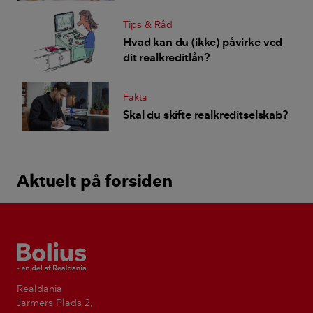
Tips & Råd
Hvad kan du (ikke) påvirke ved
dit realkreditlån?
Fakta
Skal du skifte realkreditselskab?
Aktuelt på forsiden
Bolius
Realdania
Jarmers Plads 2,