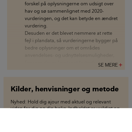
forskel på oplysningerne om udsigt over
hav og sø sammenlignet med 2020-
vurderingen, og det kan betyde en ændret
vurdering.
Desuden er det blevet nemmere at rette
fejl i plandata, så vurderingerne bygger på
bedre oplysninger om et områdes
anvendelses- og udnyttelsesmuligheder,
ligesom der er foretaget forbedringer af
SE MERE
add
anvendelsen af de oplysninger, der
bruges til at vurdere værdipåvirkningen af
afstande til natur og infrastruktur.
Kilder, henvisninger og metode
Ændringer i BBR:
Din 2022-vurdering er
Nyhed: Hold dig ajour med aktuel og relevant
blandt andet baseret på data om din
viden for dig og din bolig. Indholdet er uvildigt og
ejendom trukket pr. 1. januar 2022 fra
bygger på dokumenteret viden.
Bygnings- og Boligregistret (BBR).
Hvis du – eller en tidligere ejer – har
Alle bidragsydere: