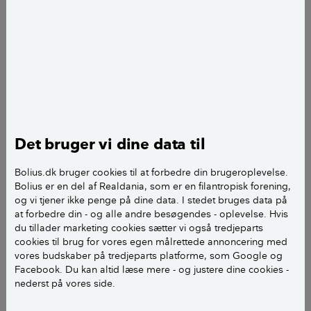
Når du har modtaget din endelige ejendomsvurdering for 2022, får
du efterfølgende efterreguleret din boligskat for 2024.
I løbet af sommeren 2025 modtager de første af
landets boligejere den endelige ejendomsvurdering
for 2022.
Det bruger vi dine data til
Flere end 240.000 har medio juni allerede fået en
såkaldt deklaration, der er en oversigt over de
Bolius.dk bruger cookies til at forbedre din brugeroplevelse.
oplysninger, selve vurderingen er baseret på.
Bolius er en del af Realdania, som er en filantropisk forening,
og vi tjener ikke penge på dine data. I stedet bruges data på
at forbedre din - og alle andre besøgendes - oplevelse. Hvis
Og du skal være vågen, når deklarationen kommer.
du tillader marketing cookies sætter vi også tredjeparts
cookies til brug for vores egen målrettede annoncering med
Der er nemlig flere ændringer i vurderingsgrundlaget
vores budskaber på tredjeparts platforme, som Google og
Facebook. Du kan altid læse mere - og justere dine cookies -
i forhold til 2020-vurderingen. Samtidig har du kun
nederst på vores side.
fire uger til at gøre indsigelser, hvis du mener, at der
er fejl eller mangler i oplysningerne om din ejendom.