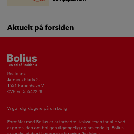
Aktuelt på forsiden
Bolius
Realdania
Jarmers Plads 2,
1551 København V
CVR-nr. 55542228
Vi gør dig klogere på din bolig
Formålet med Bolius er at forbedre livskvaliteten for alle ved
at gøre viden om boligen tilgængelig og anvendelig. Bolius
er en del af den filantropiske forening Realdania.