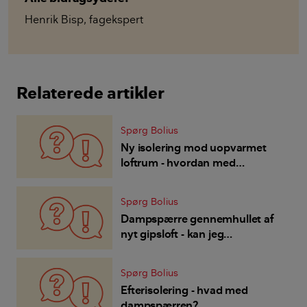
Henrik Bisp
,
fagekspert
Relaterede artikler
Spørg Bolius
Ny isolering mod uopvarmet
loftrum - hvordan med
dampspærre og hvilken type
isolering skal vi vælge?
Spørg Bolius
Dampspærre gennemhullet af
nyt gipsloft - kan jeg
efterisolere med papirisolering,
eller kræves ny tæt
Spørg Bolius
dampspærre?
Efterisolering - hvad med
dampspærren?