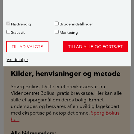
omkring dette. Læs mere her:
Energirenoveringsguide
Nødvendig
Brugerindstillinger
Med venlig hilsen
Statistik
Marketing
Henrik Bisp
TILLAD VALGTE
TILLAD ALLE OG FORTSÆT
Fagekspert
Vis detaljer
Kilder, henvisninger og metode
Spørg Bolius: Dette er et brevkassesvar fra
Videncentret Bolius’ gratis brevkasse. Her kan alle
stille et spørgsmål om deres bolig. Emnet
undersøges og besvares af en uvildig fagekspert
med ekspertise på netop det emne.
Spørg Bolius
her.
Alle bidragsydere: