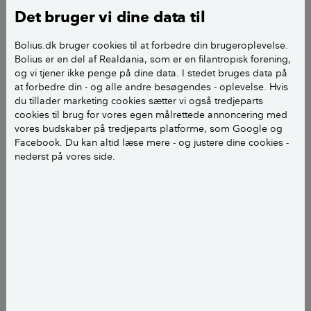
I et hus fra 1938 er der 10 cm isolering og ingen
Det bruger vi dine data til
dampspærre på loftet. Jeg vil gerne ligge 20 cm
mere. I rummet under er der pudset loft, der er
Bolius.dk bruger cookies til at forbedre din brugeroplevelse.
plasticmalet. Kan det være en dampspærre eller skal
Bolius er en del af Realdania, som er en filantropisk forening,
og vi tjener ikke penge på dine data. I stedet bruges data på
etableres en ny på loftet?
at forbedre din - og alle andre besøgendes - oplevelse. Hvis
du tillader marketing cookies sætter vi også tredjeparts
Hilsen Ove S.
cookies til brug for vores egen målrettede annoncering med
vores budskaber på tredjeparts platforme, som Google og
Facebook. Du kan altid læse mere - og justere dine cookies -
nederst på vores side.
Hej Ove S
Man kunne godt være tilbøjelig til at tro at
plastmaling fungerer som en dampspærre. Men
plastmalingens tæthed, kan som udgangspunkt ikke
sammenlignes med en dampspærres tæthed. Derfor
skal du etablere en dampspærre, hvis du ønsker at