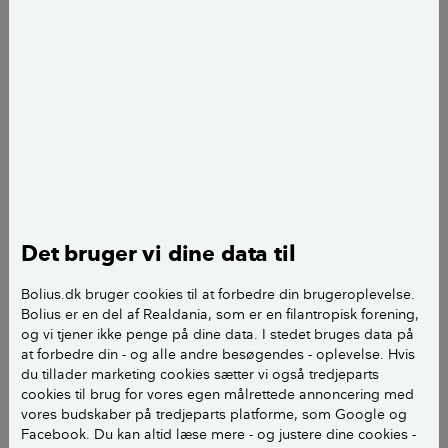
Hej Bolius,
Vi bor i et hus fra slut 1970’erne med uudnyttet
loftsrum. Al isoleringen i loftsrummet skal fjernes
grundet
asbestforurening fra et tidligere bølgeeternittag.
I den forbindelse skal loftsrummet isoleres på nyt
hvilket leder til mig spørgsmål for hvad skal man
vælge? Det skal nævnes at dampspærren i den ene
Det bruger vi dine data til
ende af huset er lavet af alukraft og i den anden ende
plastik. Den ligger stedvist løst og er ikke tæt. Så jeg
Bolius.dk bruger cookies til at forbedre din brugeroplevelse.
har forhørt mig hos et par tømrer om man kan lave
Bolius er en del af Realdania, som er en filantropisk forening,
ny damspærre oppe fra.
og vi tjener ikke penge på dine data. I stedet bruges data på
at forbedre din - og alle andre besøgendes - oplevelse. Hvis
Svaret er at det enten ikke er muligt og det ikke
du tillader marketing cookies sætter vi også tredjeparts
betyder noget om den er tæt, eller at man skal lægge
cookies til brug for vores egen målrettede annoncering med
50mm hårde batts, dampspærre og 250mm bløde
vores budskaber på tredjeparts platforme, som Google og
batts og at den skal være tæt. Hvilket gør mig
Facebook. Du kan altid læse mere - og justere dine cookies -