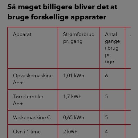
Så meget billigere bliver det at
bruge forskellige apparater
Apparat
Strømforbrug
Antal
Årl
pr. gang
gange
me
i brug
nu
pr.
elp
uge
Opvaskemaskine
1,01 kWh
6
813
A++
Tørretumbler
1,7 kWh
5
1.1
A++
Vaskemaskine C
0,65 kWh
5
436
Ovn i 1 time
2 kWh
4
1.0