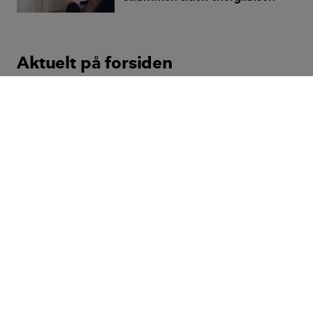
Aktuelt på forsiden
Bolius
Realdania
Jarmers Plads 2,
1551 København V
CVR-nr. 55542228
Vi gør dig klogere på din bolig
Formålet med Bolius er at forbedre livskvaliteten for alle ved
at gøre viden om boligen tilgængelig og anvendelig. Bolius
er en del af den filantropiske forening Realdania.