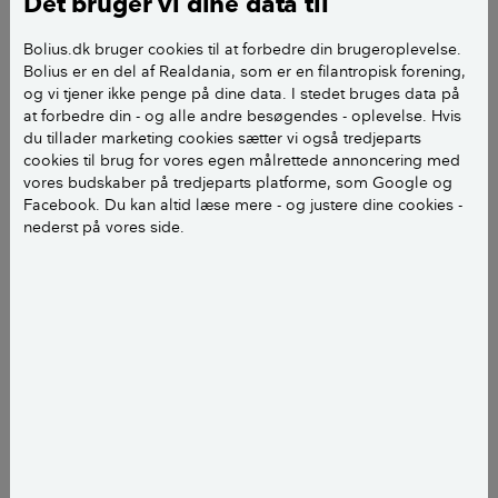
Det bruger vi dine data til
Familie kan spare 4.000 kroner
Bolius.dk bruger cookies til at forbedre din brugeroplevelse.
Bolius er en del af Realdania, som er en filantropisk forening,
om året
og vi tjener ikke penge på dine data. I stedet bruges data på
at forbedre din - og alle andre besøgendes - oplevelse. Hvis
For de fleste vil den nye lave elafgift give en markant
du tillader marketing cookies sætter vi også tredjeparts
lavere elregning.
cookies til brug for vores egen målrettede annoncering med
vores budskaber på tredjeparts platforme, som Google og
Facebook. Du kan altid læse mere - og justere dine cookies -
– En familie med to voksne og to børn har et
nederst på vores side.
gennemsnitligt strømforbrug på 4.500 kWh om året.
Når elafgiften er helt nede på et minimum, vil en
familie med de nuværende priser på selve strømmen
kunne forvente at spare mere end en tredjedel på
elregningen, forklarer Tue Patursson, fagekspert i
Videncentret Bolius.
En familie med to voksne og to børn – og uden
hverken varmepumpe eller elbil i husstanden – vil i
gennemsnit spare mere end 4.000 kroner om året på