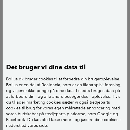
Vi skal til at lægge nyt tag, og har fået kontakt til et
tagfirma, som vi langt om længe har fået hevet et
tilbud ud af.
Problemet er, at vi undervejs i forløbet har oplevet
svigtende overholdelse af aftaler og modstridende
oplysninger m.m. Bl.a. skulle de være gået i gang
med taget mandag i uge 34. Der skete ikke noget. I
løbet af uge 34 blev et stillads stillet op, derefter er
Det bruger vi dine data til
der ikke sket mere.
Bolius.dk bruger cookies til at forbedre din brugeroplevelse.
Der har på intet tidspunkt i forløbet været tale om
Bolius er en del af Realdania, som er en filantropisk forening,
forudbetaling. Nu vil firmaet have, at vi betaler 40 %,
og vi tjener ikke penge på dine data. I stedet bruges data på
før de vil gå i gang.
at forbedre din - og alle andre besøgendes - oplevelse. Hvis
du tillader marketing cookies sætter vi også tredjeparts
cookies til brug for vores egen målrettede annoncering med
Vores tillid til håndværkeren er efterhånden meget
vores budskaber på tredjeparts platforme, som Google og
lille. Derfor har vi ikke lyst til at betale noget, inden
Facebook. Du kan altid læse mere - og justere dine cookies -
arbejdet er udført. Vi har tilbudt en bankgaranti og
nederst på vores side.