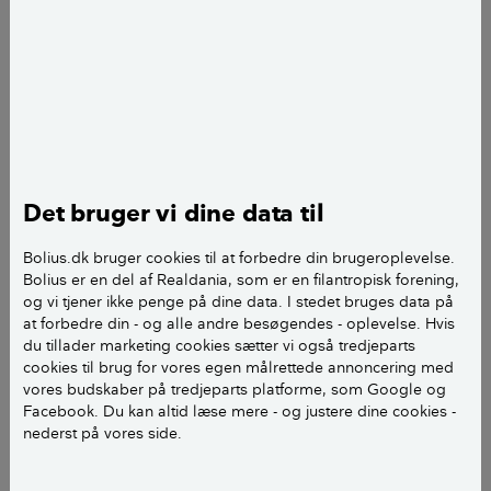
Vi er igang med en renovering af vores hus.,
Vi er interesserede i at vide om man har mulighed for
at trække sig ud af et tilbud, før alt arbejdet er udført.
Vi er ikke helt tilfredse med håndværkeren. Han har
givet en særskilt pris på noget af arbejdet som vi ikke
vil have ham til at udføre. Har vi mulighed for at
Det bruger vi dine data til
trække os ud af dette?
Bolius.dk bruger cookies til at forbedre din brugeroplevelse.
Mvh
Bolius er en del af Realdania, som er en filantropisk forening,
og vi tjener ikke penge på dine data. I stedet bruges data på
at forbedre din - og alle andre besøgendes - oplevelse. Hvis
Henrik O
du tillader marketing cookies sætter vi også tredjeparts
cookies til brug for vores egen målrettede annoncering med
vores budskaber på tredjeparts platforme, som Google og
Facebook. Du kan altid læse mere - og justere dine cookies -
nederst på vores side.
Hej Henrik