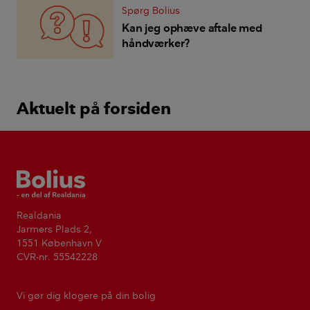
Spørg Bolius
Kan jeg ophæve aftale med
håndværker?
Aktuelt på forsiden
Bolius
Realdania
Jarmers Plads 2,
1551 København V
CVR-nr. 55542228
Vi gør dig klogere på din bolig