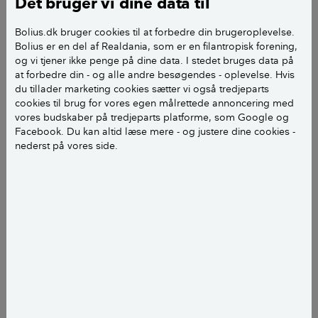
Det bruger vi dine data til
1. Vi overvejer at anskaffe en vertikal vindmølle til
sommerhuset, hvor vi har gulvvarme.
Bolius.dk bruger cookies til at forbedre din brugeroplevelse.
Bolius er en del af Realdania, som er en filantropisk forening,
Huset er 210 m2 (beliggende ud til vandet).
og vi tjener ikke penge på dine data. I stedet bruges data på
at forbedre din - og alle andre besøgendes - oplevelse. Hvis
2. Vi overvejer også at anskaffe en til privaten. 3 plans
du tillader marketing cookies sætter vi også tredjeparts
villa fra 1910 med fjervarme. 90 m2
cookies til brug for vores egen målrettede annoncering med
vores budskaber på tredjeparts platforme, som Google og
i grundplan.
Facebook. Du kan altid læse mere - og justere dine cookies -
nederst på vores side.
Vi har en elbil. Men kan det betale sig? Sådan en her
virker jo umiddelbart billig.
Venlig hilsen Claus S
Kære Claus S