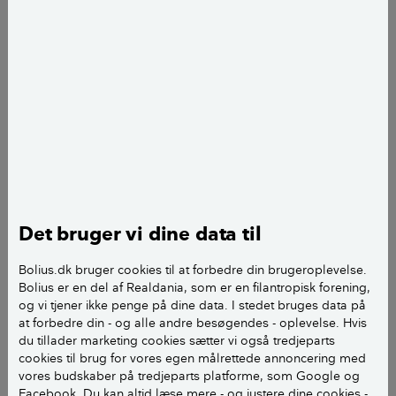
sygdomme og sygdomsfremkaldende bakterier, der
kan gøre dig og din familie syg.
Der er en langt større udveksling af mikroorganismer
fra kæledyr til menneske, når man deler seng, så
derfor bør man ikke sove med sit kæledyr.
Hvor mange lader deres hunde og
katte sove i sengen?
Det bruger vi dine data til
Men det er der mange, der gør. Ifølge en
Bolius.dk bruger cookies til at forbedre din brugeroplevelse.
international spørgeundersøgelse, som firmaet
Bolius er en del af Realdania, som er en filantropisk forening,
Dyson stod bag i 2022, hvor bl.a. 1.016 danskere
og vi tjener ikke penge på dine data. I stedet bruges data på
deltog, lader 55 procent af de danske katteejere deres
at forbedre din - og alle andre besøgendes - oplevelse. Hvis
du tillader marketing cookies sætter vi også tredjeparts
kat sove i sengen, mens 44 procent af de danske
cookies til brug for vores egen målrettede annoncering med
hundeejere deler seng med deres hund.
vores budskaber på tredjeparts platforme, som Google og
Facebook. Du kan altid læse mere - og justere dine cookies -