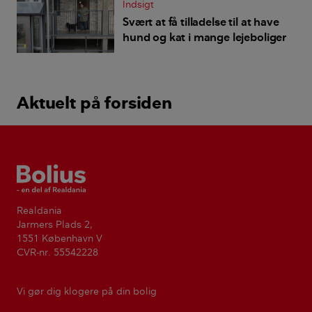
Indsigt
Svært at få tilladelse til at have
hund og kat i mange lejeboliger
Aktuelt på forsiden
Bolius
Realdania
Jarmers Plads 2,
1551 København V
CVR-nr. 55542228
Vi gør dig klogere på din bolig