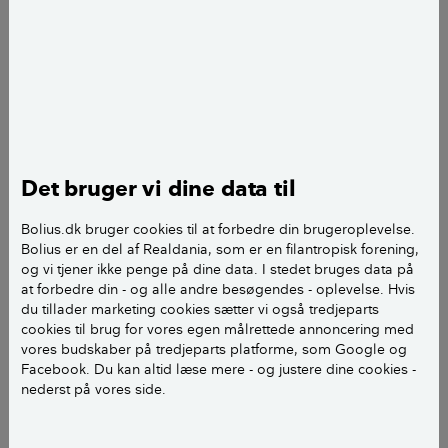
Ajourført
d. 27. februar 2024
Michala Dieckmann
journalist
add
Se videoen 'Sådan får du styr på
dine plastikposer'
Det bruger vi dine data til
Bolius.dk bruger cookies til at forbedre din brugeroplevelse.
Bolius er en del af Realdania, som er en filantropisk forening,
og vi tjener ikke penge på dine data. I stedet bruges data på
at forbedre din - og alle andre besøgendes - oplevelse. Hvis
du tillader marketing cookies sætter vi også tredjeparts
cookies til brug for vores egen målrettede annoncering med
vores budskaber på tredjeparts platforme, som Google og
Facebook. Du kan altid læse mere - og justere dine cookies -
nederst på vores side.