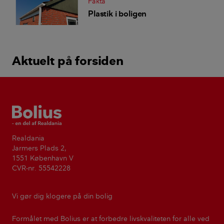
Fakta
Plastik i boligen
Aktuelt på forsiden
Bolius
Realdania
Jarmers Plads 2,
1551 København V
CVR-nr. 55542228
Vi gør dig klogere på din bolig
Formålet med Bolius er at forbedre livskvaliteten for alle ved