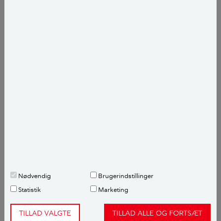
og vi kan flytte køkkenet til 1. sal. Så kan det
nuværende køkken i stueetagen indrettes til
soveværelse. Badeværelset på 2. sal kan nedlægges
og flyttes ned til grovkøkkenet, der i dag også
fungerer som bryggers med vaskemaskine, siger
Maria og er allerede langt inde i
fremtidsplanlægning.
– Vi har det godt med at være i proces og have
projekter, så udsigterne til et omfattende byggeri
stresser os ikke.
Se den flotte bolig
Nødvendig
Brugerindstillinger
Statistik
Marketing
TILLAD VALGTE
TILLAD ALLE OG FORTSÆT