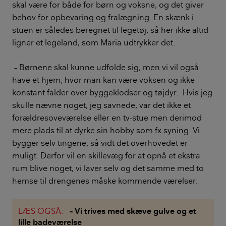
skal være for både for børn og voksne, og det giver
behov for opbevaring og fralægning. En skænk i
stuen er således beregnet til legetøj, så her ikke altid
ligner et legeland, som Maria udtrykker det.
– Børnene skal kunne udfolde sig, men vi vil også
have et hjem, hvor man kan være voksen og ikke
konstant falder over byggeklodser og tøjdyr. Hvis jeg
skulle nævne noget, jeg savnede, var det ikke et
forældresoveværelse eller en tv-stue men derimod
mere plads til at dyrke sin hobby som fx syning. Vi
bygger selv tingene, så vidt det overhovedet er
muligt. Derfor vil en skillevæg for at opnå et ekstra
rum blive noget, vi laver selv og det samme med to
hemse til drengenes måske kommende værelser.
LÆS OGSÅ:
– Vi trives med skæve gulve og et
lille badeværelse