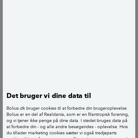
og ventede barn nummer to, indså de, at de burde
flytte. Heldigvis havde de økonomi til at købe en
større og mere børnevenlig bolig. Flere af deres
jævnaldrende venner var flyttet til parcelhuskvarterer
uden for København, og det var også den vej, at
Maria og Jakob regnede med at gå.
– Vi så på mange vidt forskellige boliger i og uden for
København og også i provinsbyer på Midtsjælland,
hvor jeg selv kommer fra, og på Østfyn, hvor Jacob er
vokset op. Men selvom der var et vist udvalg i den
prisklasse, vi havde råd til, var der ikke rigtig noget,
der fængede og talte til vores følelser, fortæller Maria.
Det bruger vi dine data til
Bolius.dk bruger cookies til at forbedre din brugeroplevelse.
Vælge hus eller lejlighed til
Bolius er en del af Realdania, som er en filantropisk forening,
og vi tjener ikke penge på dine data. I stedet bruges data på
familien?
at forbedre din - og alle andre besøgendes - oplevelse. Hvis
du tillader marketing cookies sætter vi også tredjeparts
På et tidspunkt var feltet indskrænket til to boliger,