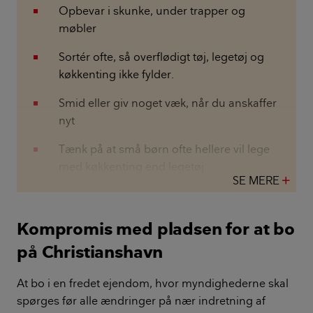
Opbevar i skunke, under trapper og
møbler
Sortér ofte, så overflødigt tøj, legetøj og
køkkenting ikke fylder.
Smid eller giv noget væk, når du anskaffer
nyt
Tænk på at små børn ofte hellere vil lege
med køkkenting end legetøj
SE MERE
add
Kompromis med pladsen for at bo
på Christianshavn
At bo i en fredet ejendom, hvor myndighederne skal
spørges før alle ændringer på nær indretning af