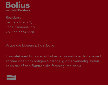
Bolius
Realdania
Jarmers Plads 2,
1551 København V
CVR-nr. 55542228
Vi gør dig klogere på din bolig
Formålet med Bolius er at forbedre livskvaliteten for alle ved
at gøre viden om boligen tilgængelig og anvendelig. Bolius
er en del af den filantropiske forening Realdania.
Realdania
Kontakt
Presse
Nyhedsbreve