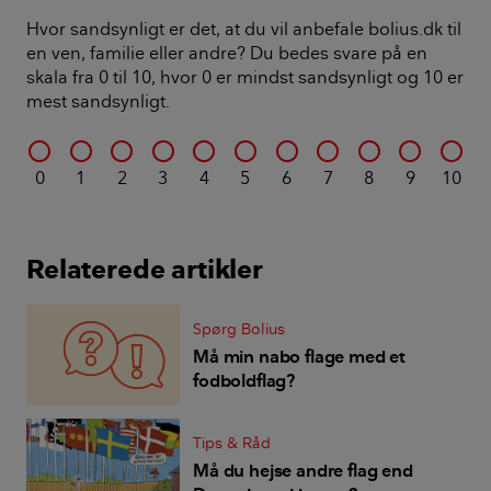
Hvor sandsynligt er det, at du vil anbefale bolius.dk til
en ven, familie eller andre? Du bedes svare på en
skala fra 0 til 10, hvor 0 er mindst sandsynligt og 10 er
mest sandsynligt.
0
1
2
3
4
5
6
7
8
9
10
Relaterede artikler
Spørg Bolius
Må min nabo flage med et
fodboldflag?
Tips & Råd
Må du hejse andre flag end