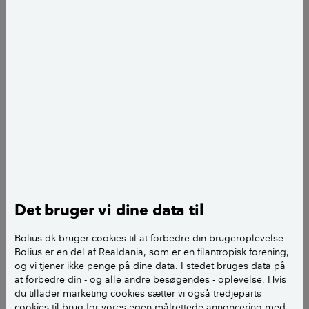
Danmark har ikke en egentlig flaglov, som fx Norge
og Sverige har. Men det betyder ikke, at vi frit kan
flage med Dannebrog, som vi gerne vil. Det er nemlig
mange, der udfører flagning forkert.
- I Danmark er vores regler bygget på praksis og
kutyme, og det er folket, der er med til at bestemme,
hvad man kan tillade sig, siger Søren Cruys-Bagger,
flagkonsulent i Nationalt videncenter om Dannebrog
i Danmarks-Samfundet.
Det bruger vi dine data til
Danmarks-Samfundet har som mål at udbrede
kendskabet til Dannebrogs historie og betydning
Bolius.dk bruger cookies til at forbedre din brugeroplevelse.
samt at vejlede i korrekt brug af flag og faner.
Bolius er en del af Realdania, som er en filantropisk forening,
og vi tjener ikke penge på dine data. I stedet bruges data på
at forbedre din - og alle andre besøgendes - oplevelse. Hvis
Borgerne holder øje med forkert
du tillader marketing cookies sætter vi også tredjeparts
cookies til brug for vores egen målrettede annoncering med