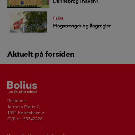
Dannebrog i haven?
Fakta
Flagstænger og flagregler
Aktuelt på forsiden
Bolius
Realdania
Jarmers Plads 2,
1551 København V
CVR-nr. 55542228