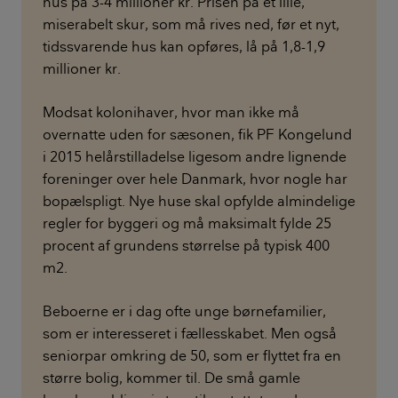
hus på 3-4 millioner kr. Prisen på et lille,
miserabelt skur, som må rives ned, før et nyt,
tidssvarende hus kan opføres, lå på 1,8-1,9
millioner kr.
Modsat kolonihaver, hvor man ikke må
overnatte uden for sæsonen, fik PF Kongelund
i 2015 helårstilladelse ligesom andre lignende
foreninger over hele Danmark, hvor nogle har
bopælspligt. Nye huse skal opfylde almindelige
regler for byggeri og må maksimalt fylde 25
procent af grundens størrelse på typisk 400
m2.
Beboerne er i dag ofte unge børnefamilier,
som er interesseret i fællesskabet. Men også
seniorpar omkring de 50, som er flyttet fra en
større bolig, kommer til. De små gamle