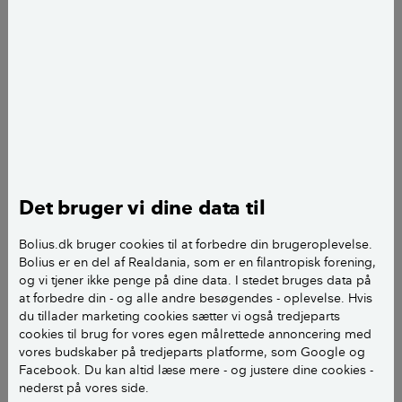
LÆS OGSÅ:
De drømte om et gammelt hus,
men byggede et nyt
Boligen kort
Hvem bor her:
Lone Theils, født 1971, forfatter
og journalist. Tidligere korrespondent for
Det bruger vi dine data til
Berlingske og Politiken i London. Flyttede
tilbage til Danmark i 2016 for at skrive bøger på
Bolius.dk bruger cookies til at forbedre din brugeroplevelse.
fuld tid, ikke mindst krimibestsellere om
Bolius er en del af Realdania, som er en filantropisk forening,
journalisten Nora Sand. Lone Theils bruges
og vi tjener ikke penge på dine data. I stedet bruges data på
jævnligt af tv og radio som ekspert i britiske
at forbedre din - og alle andre besøgendes - oplevelse. Hvis
du tillader marketing cookies sætter vi også tredjeparts
forhold.
cookies til brug for vores egen målrettede annoncering med
vores budskaber på tredjeparts platforme, som Google og
Hvilken slags hus:
Nybygget andelshus i træ i
Facebook. Du kan altid læse mere - og justere dine cookies -
Parcelforeningen Kongelund på Amager.
nederst på vores side.