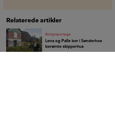
Relaterede artikler
Boligreportage
Lena og Palle bor i Sønderhos
berømte skipperhus
Indsigt
NærHeden: Sådan er det at
være ny beboer i ny bydel
Boligreportage
Træhus med pavillon i
vandkanten