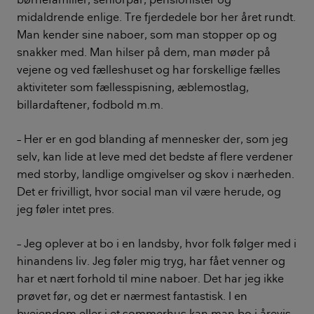
midaldrende enlige. Tre fjerdedele bor her året rundt.
Man kender sine naboer, som man stopper op og
snakker med. Man hilser på dem, man møder på
vejene og ved fælleshuset og har forskellige fælles
aktiviteter som fællesspisning, æblemostlag,
billardaftener, fodbold m.m.
– Her er en god blanding af mennesker der, som jeg
selv, kan lide at leve med det bedste af flere verdener
med storby, landlige omgivelser og skov i nærheden.
Det er frivilligt, hvor social man vil være herude, og
jeg føler intet pres.
– Jeg oplever at bo i en landsby, hvor folk følger med i
hinandens liv. Jeg føler mig tryg, har fået venner og
har et nært forhold til mine naboer. Det har jeg ikke
prøvet før, og det er nærmest fantastisk. I en
byejendom eller i et sommerhus kan man bo i årevis