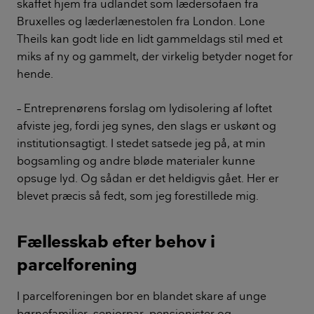
skaffet hjem fra udlandet som lædersofaen fra
Bruxelles og læderlænestolen fra London. Lone
Theils kan godt lide en lidt gammeldags stil med et
miks af ny og gammelt, der virkelig betyder noget for
hende.
– Entreprenørens forslag om lydisolering af loftet
afviste jeg, fordi jeg synes, den slags er uskønt og
institutionsagtigt. I stedet satsede jeg på, at min
bogsamling og andre bløde materialer kunne
opsuge lyd. Og sådan er det heldigvis gået. Her er
blevet præcis så fedt, som jeg forestillede mig.
Fællesskab efter behov i
parcelforening
I parcelforeningen bor en blandet skare af unge
børnefamilier, seniorpar, pensionister og