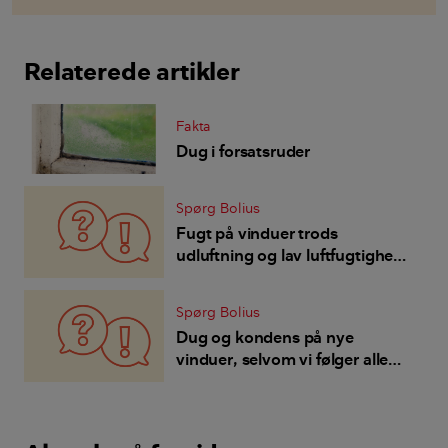
Relaterede artikler
Fakta
Dug i forsatsruder
Spørg Bolius
Fugt på vinduer trods
udluftning og lav luftfugtighed
inde - hvorfor og hvad kan vi
gøre?
Spørg Bolius
Dug og kondens på nye
vinduer, selvom vi følger alle
jeres råd om udluftning?