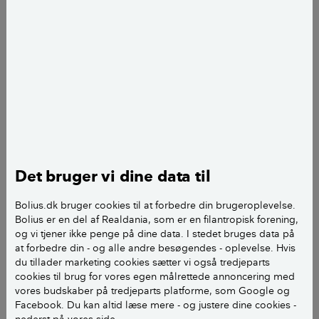
speciel udformning og derfor er huset klassificeret
som bevaringsværdig. Disse vinduer er fra 1933, men
fejler intet. Da der kun er enkeltglas i ruderne og man
grundet formen ikke kan indsætte termoruder, har vi
sat forsatsruder ind. Mit problem er at der i udestuen
hvor der om vinteren kun er ca. 10 grader er en stor
fugtighed. Vinduerne dugger meget (næsten løber
vandet af dem). Duggen er på indersiden af de rigtige
vinduer (altså ikke på forsatsruderne) og det jeg er
Det bruger vi dine data til
bange for er, at dette ødelægger de specielle vinduer.
Skyldes problemet at forsatsruderne ikke er
Bolius.dk bruger cookies til at forbedre din brugeroplevelse.
tilstrækkelige tætte eller kan jeg afhjælpe problemet
Bolius er en del af Realdania, som er en filantropisk forening,
ved at bore nogle huller i rammenerne på de rigtige
og vi tjener ikke penge på dine data. I stedet bruges data på
vinduer, så der kommer mere luftcirkulation mellem
at forbedre din - og alle andre besøgendes - oplevelse. Hvis
du tillader marketing cookies sætter vi også tredjeparts
vinduer og forsatsruderne, eller hvad kan jeg gøre.
cookies til brug for vores egen målrettede annoncering med
vores budskaber på tredjeparts platforme, som Google og
Jeg har vedlagt nogle billeder.
Facebook. Du kan altid læse mere - og justere dine cookies -
nederst på vores side.